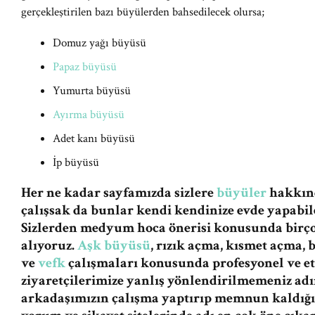
gerçekleştirilen bazı büyülerden bahsedilecek olursa;
Domuz yağı büyüsü
Papaz büyüsü
Yumurta büyüsü
Ayırma büyüsü
Adet kanı büyüsü
İp büyüsü
Her ne kadar sayfamızda sizlere
büyüler
hakkınd
çalışsak da bunlar kendi kendinize evde yapabile
Sizlerden medyum hoca önerisi konusunda birç
alıyoruz.
Aşk büyüsü
, rızık açma, kısmet açma,
ve
vefk
çalışmaları konusunda profesyonel ve et
ziyaretçilerimize yanlış yönlendirilmemeniz a
arkadaşımızın çalışma yaptırıp memnun kaldığı