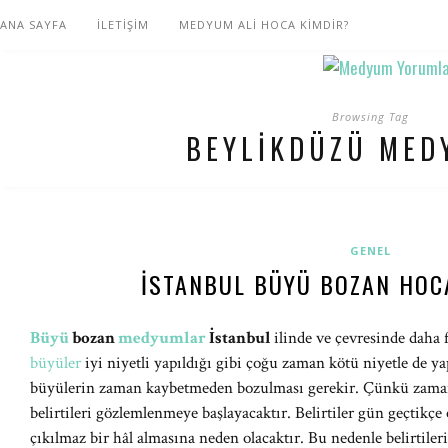
ANA SAYFA
İLETİŞİM
MEDYUM ALİ HOCA KİMDİR?
Browsing Tag
BEYLIKDÜZÜ MED
GENEL
İSTANBUL BÜYÜ BOZAN HOC
Büyü
bozan
medyumlar
İstanbul
ilinde ve çevresinde daha 
büyüler
iyi niyetli yapıldığı gibi çoğu zaman kötü niyetle de y
büyülerin zaman kaybetmeden bozulması gerekir. Çünkü zaman
belirtileri gözlemlenmeye başlayacaktır. Belirtiler gün geçtikçe 
çıkılmaz bir hâl almasına neden olacaktır. Bu nedenle belirtile