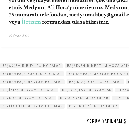
yorum ve şikayet sitelerinde adı en çok öne çıka
etmiş Medyum Ali Hoca’yı öneriyoruz. Medyum A
75 numaralı telefondan,
medyumalibey@gmail.
veya
İletişim
formundan ulaşabilirsiniz.
19 Ocak 2022
BAŞAKŞEHIR BÜYÜCÜ HOCALAR
BAŞAKŞEHIR MEDYUM HOCA AR
BAYRAMPAŞA BÜYÜCÜ HOCALAR
BAYRAMPAŞA MEDYUM HOCA A
BAYRAMPAŞA MEDYUM HOCALAR
BEŞIKTAŞ BÜYÜCÜ HOCALAR
BEŞIKTAŞ MEDYUM HOCALAR
BEŞIKTAŞTAKI MEDYUMLAR
BEYK
BEYKOZ MEDYUM HOCALAR
BEYKOZDAKI MEDYUMLAR
BEYLIK
BEYLIKDÜZÜ MEDYUM HOCALAR
BEYLIKDÜZÜ MEDYUMLAR
YORUM YAPILMAMIŞ