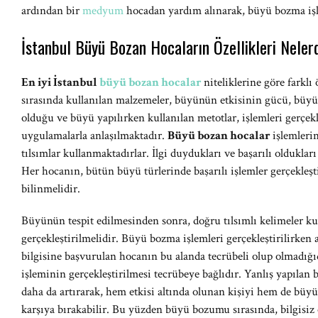
ardından bir
medyum
hocadan yardım alınarak, büyü bozma işle
İstanbul Büyü Bozan Hocaların Özellikleri Neler
En iyi İstanbul
büyü bozan hocalar
niteliklerine göre farklı
sırasında kullanılan malzemeler, büyünün etkisinin gücü, büyü 
olduğu ve büyü yapılırken kullanılan metotlar, işlemleri gerçekl
uygulamalarla anlaşılmaktadır.
Büyü bozan hocalar
işlemleri
tılsımlar kullanmaktadırlar. İlgi duydukları ve başarılı oldukları 
Her hocanın, bütün büyü türlerinde başarılı işlemler gerçekleşt
bilinmelidir.
Büyünün tespit edilmesinden sonra, doğru tılsımlı kelimeler k
gerçekleştirilmelidir. Büyü bozma işlemleri gerçekleştirilirken 
bilgisine başvurulan hocanın bu alanda tecrübeli olup olmadığ
işleminin gerçekleştirilmesi tecrübeye bağlıdır. Yanlış yapılan
daha da artırarak, hem etkisi altında olunan kişiyi hem de büy
karşıya bırakabilir. Bu yüzden büyü bozumu sırasında, bilgisiz