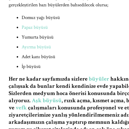
gerçekleştirilen bazı büyülerden bahsedilecek olursa;
Domuz yağı büyüsü
Papaz büyüsü
Yumurta büyüsü
Ayırma büyüsü
Adet kanı büyüsü
İp büyüsü
Her ne kadar sayfamızda sizlere
büyüler
hakkınd
çalışsak da bunlar kendi kendinize evde yapabile
Sizlerden medyum hoca önerisi konusunda birç
alıyoruz.
Aşk büyüsü
, rızık açma, kısmet açma,
ve
vefk
çalışmaları konusunda profesyonel ve et
ziyaretçilerimize yanlış yönlendirilmemeniz a
arkadaşımızın çalışma yaptırıp memnun kaldığı