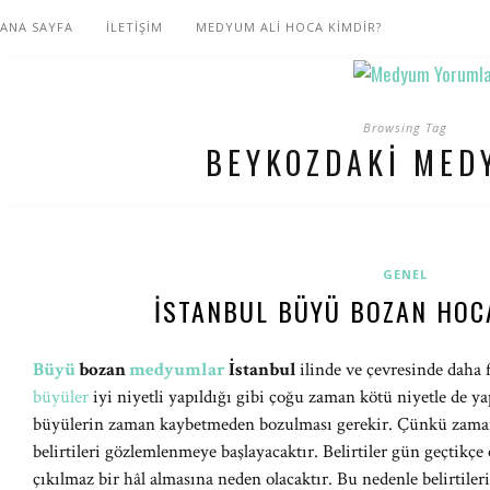
ANA SAYFA
İLETİŞİM
MEDYUM ALİ HOCA KİMDİR?
Browsing Tag
BEYKOZDAKI MED
GENEL
İSTANBUL BÜYÜ BOZAN HOC
Büyü
bozan
medyumlar
İstanbul
ilinde ve çevresinde daha 
büyüler
iyi niyetli yapıldığı gibi çoğu zaman kötü niyetle de y
büyülerin zaman kaybetmeden bozulması gerekir. Çünkü zaman
belirtileri gözlemlenmeye başlayacaktır. Belirtiler gün geçtikçe 
çıkılmaz bir hâl almasına neden olacaktır. Bu nedenle belirtile