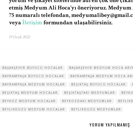
yorum ve şikayet sitelerinde adı en çok öne çıka
etmiş Medyum Ali Hoca’yı öneriyoruz. Medyum A
75 numaralı telefondan,
medyumalibey@gmail.
veya
İletişim
formundan ulaşabilirsiniz.
19 Ocak 2022
BAŞAKŞEHIR BÜYÜCÜ HOCALAR
BAŞAKŞEHIR MEDYUM HOCA AR
BAYRAMPAŞA BÜYÜCÜ HOCALAR
BAYRAMPAŞA MEDYUM HOCA A
BAYRAMPAŞA MEDYUM HOCALAR
BEŞIKTAŞ BÜYÜCÜ HOCALAR
BEŞIKTAŞ MEDYUM HOCALAR
BEŞIKTAŞTAKI MEDYUMLAR
BEYK
BEYKOZ MEDYUM HOCALAR
BEYKOZDAKI MEDYUMLAR
BEYLIK
BEYLIKDÜZÜ MEDYUM HOCALAR
BEYLIKDÜZÜ MEDYUMLAR
YORUM YAPILMAMIŞ