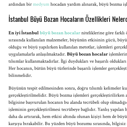
ardından bir
medyum
hocadan yardım alınarak, büyü bozma işle
İstanbul Büyü Bozan Hocaların Özellikleri Neler
En iyi İstanbul
büyü bozan hocalar
niteliklerine göre farklı
sırasında kullanılan malzemeler, büyünün etkisinin gücü, büyü 
olduğu ve büyü yapılırken kullanılan metotlar, işlemleri gerçekl
uygulamalarla anlaşılmaktadır.
Büyü bozan hocalar
işlemleri
tılsımlar kullanmaktadırlar. İlgi duydukları ve başarılı oldukları 
Her hocanın, bütün büyü türlerinde başarılı işlemler gerçekleşt
bilinmelidir.
Büyünün tespit edilmesinden sonra, doğru tılsımlı kelimeler k
gerçekleştirilmelidir. Büyü bozma işlemleri gerçekleştirilirken 
bilgisine başvurulan hocanın bu alanda tecrübeli olup olmadığ
işleminin gerçekleştirilmesi tecrübeye bağlıdır. Yanlış yapılan
daha da artırarak, hem etkisi altında olunan kişiyi hem de büy
karşıya bırakabilir. Bu yüzden büyü bozumu sırasında, bilgisiz