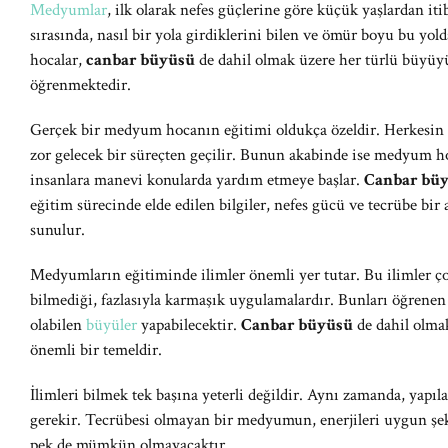
Medyumlar
, ilk olarak nefes güçlerine göre küçük yaşlardan iti
sırasında, nasıl bir yola girdiklerini bilen ve ömür boyu bu 
hocalar,
canbar büyüsü
de dahil olmak üzere her türlü büyü
öğrenmektedir.
Gerçek bir medyum hocanın eğitimi oldukça özeldir. Herkesin y
zor gelecek bir süreçten geçilir. Bunun akabinde ise medyum ho
insanlara manevi konularda yardım etmeye başlar.
Canbar bü
eğitim sürecinde elde edilen bilgiler, nefes gücü ve tecrübe bir
sunulur.
Medyumların eğitiminde ilimler önemli yer tutar. Bu ilimler ç
bilmediği, fazlasıyla karmaşık uygulamalardır. Bunları öğrenen
olabilen
büyüler
yapabilecektir.
Canbar büyüsü
de dahil olmak
önemli bir temeldir.
İlimleri bilmek tek başına yeterli değildir. Aynı zamanda, yapıl
gerekir. Tecrübesi olmayan bir medyumun, enerjileri uygun şek
pek de mümkün olmayacaktır.