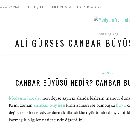
ANA SAYFA
İLETİŞİM
MEDYUM ALİ HOCA KİMDİR?
Browsing Tag
ALI GÜRSES CANBAR BÜYÜ
GENEL
CANBAR BÜYÜSÜ NEDIR? CANBAR BÜ
Medyum hocalar
neredeyse sayısız alanda bizlerin manevi dün
Kimi zaman
canbar büyüsü
kimi zaman ise bambaşka
büyü
ça
değiştirebilen medyumların kullandıkları yöntemlerden, yaptıkl
karmaşık bilgiler neticesinde öğrenilir.