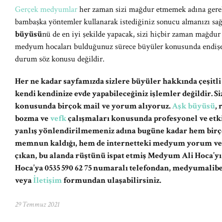
Gerçek medyumlar
her zaman sizi mağdur etmemek adına gereke
bambaşka yöntemler kullanarak istediğiniz sonucu almanızı s
büyüsü
nü de en iyi şekilde yapacak, sizi hiçbir zaman mağdur 
medyum hocaları bulduğunuz sürece büyüler konusunda endişe 
durum söz konusu değildir.
Her ne kadar sayfamızda sizlere büyüler hakkında çeşitli
kendi kendinize evde yapabileceğiniz işlemler değildir. 
konusunda birçok mail ve yorum alıyoruz.
Aşk büyüsü
,
bozma ve
vefk
çalışmaları konusunda profesyonel ve etki
yanlış yönlendirilmemeniz adına bugüne kadar hem birç
memnun kaldığı, hem de internetteki medyum yorum ve şi
çıkan, bu alanda rüştünü ispat etmiş Medyum Ali Hoca’y
Hoca’ya 0535 590 62 75 numaralı telefondan,
medyumalib
veya
İletişim
formundan ulaşabilirsiniz.
29 Temmuz 2021