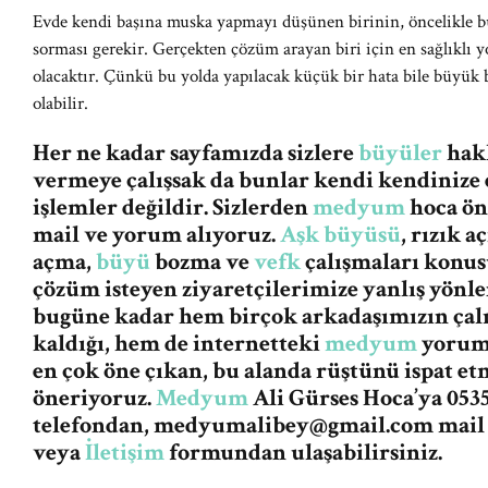
Evde kendi başına muska yapmayı düşünen birinin, öncelikle 
sorması gerekir. Gerçekten çözüm arayan biri için en sağlıklı yo
olacaktır. Çünkü bu yolda yapılacak küçük bir hata bile büyük
olabilir.
Her ne kadar sayfamızda sizlere
büyüler
hakk
vermeye çalışsak da bunlar kendi kendinize 
işlemler değildir. Sizlerden
medyum
hoca ön
mail ve yorum alıyoruz.
Aşk büyüsü
, rızık 
açma,
büyü
bozma ve
vefk
çalışmaları konus
çözüm isteyen ziyaretçilerimize yanlış yön
bugüne kadar hem birçok arkadaşımızın ça
kaldığı, hem de internetteki
medyum
yorum 
en çok öne çıkan, bu alanda rüştünü ispat et
öneriyoruz.
Medyum
Ali Gürses Hoca’ya 0535
telefondan,
medyumalibey@gmail.com
mail
veya
İletişim
formundan ulaşabilirsiniz.