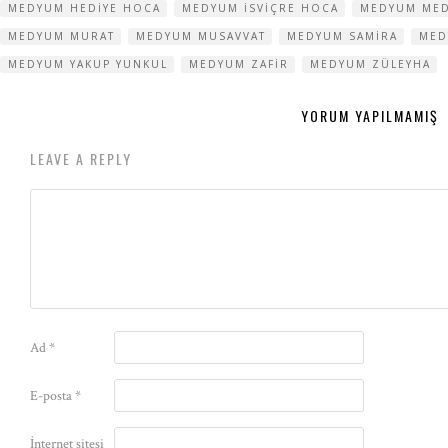
MEDYUM HEDIYE HOCA
MEDYUM ISVIÇRE HOCA
MEDYUM ME
MEDYUM MURAT
MEDYUM MUSAVVAT
MEDYUM SAMIRA
MED
MEDYUM YAKUP YUNKUL
MEDYUM ZAFIR
MEDYUM ZÜLEYHA
YORUM YAPILMAMIŞ
LEAVE A REPLY
Ad
*
E-posta
*
İnternet sitesi