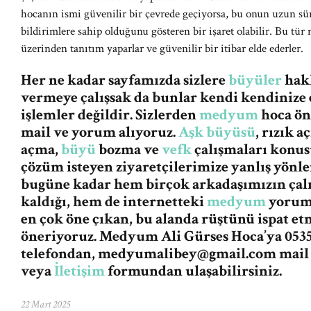
hocanın ismi güvenilir bir çevrede geçiyorsa, bu onun uzun sü
bildirimlere sahip olduğunu gösteren bir işaret olabilir. Bu tür
üzerinden tanıtım yaparlar ve güvenilir bir itibar elde ederler.
Her ne kadar sayfamızda sizlere
büyüler
hakk
vermeye çalışsak da bunlar kendi kendinize 
işlemler değildir. Sizlerden
medyum
hoca ön
mail ve yorum alıyoruz.
Aşk büyüsü
, rızık 
açma,
büyü
bozma ve
vefk
çalışmaları konus
çözüm isteyen ziyaretçilerimize yanlış yön
bugüne kadar hem birçok arkadaşımızın ça
kaldığı, hem de internetteki
medyum
yorum 
en çok öne çıkan, bu alanda rüştünü ispat e
öneriyoruz. Medyum Ali Gürses Hoca’ya 0535
telefondan,
medyumalibey@gmail.com
mail
veya
İletişim
formundan ulaşabilirsiniz.
22 Mart 2025