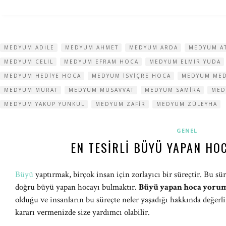
MEDYUM ADILE
MEDYUM AHMET
MEDYUM ARDA
MEDYUM A
MEDYUM CELIL
MEDYUM EFRAM HOCA
MEDYUM ELMIR YUDA
MEDYUM HEDIYE HOCA
MEDYUM ISVIÇRE HOCA
MEDYUM ME
MEDYUM MURAT
MEDYUM MUSAVVAT
MEDYUM SAMIRA
MED
MEDYUM YAKUP YUNKUL
MEDYUM ZAFIR
MEDYUM ZÜLEYHA
GENEL
EN TESIRLI BÜYÜ YAPAN HO
Büyü
yaptırmak, birçok insan için zorlayıcı bir süreçtir. Bu sü
doğru büyü yapan hocayı bulmaktır.
Büyü yapan hoca yorum
olduğu ve insanların bu süreçte neler yaşadığı hakkında değerli
kararı vermenizde size yardımcı olabilir.