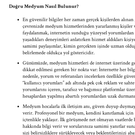
Doğru Medyum Nasıl Bulunur?
En güvenilir bilgiler her zaman gerçek kişilerden alınan g
çevrenizde medyum hizmetlerinden yararlanmış kişiler v
faydalanmak, internetin sunduğu yüzeysel yorumlardan ço
yaşadıkları deneyimleri anlatırken hizmet aldıkları kişiye
samimi paylaşımlar, kimin gerçekten işinde uzman olduğ
belirlemede oldukça yol göstericidir.
Günümüzde, medyum hizmetleri de internet üzerinde ge
dikkat edilmesi gereken bir nokta var: İnternette her bil
nedenle, yorum ve referansları incelerken özellikle güveni
“kullanıcı yorumları” adı altında pek çok reklam ve sahte
yorumlarını içeren, tarafsız ve bağımsız platformlar üze
hesaplardan yapılmış abartılı yorumlardan uzak durmanı
Medyum hocalarla ilk iletişim anı, güven duyup duymay
verir. Profesyonel bir medyum, kendini kanıtlamak için 
içtenlikle yaklaşır. İlk görüşmede net olmayan vaatlerde
hakkında bilgi verir ve sorularınıza samimi yanıtlar sun
sizi belirsizliklere sürükleyecek veya beklentilerinizi abar