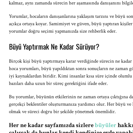
kalmaz, aynı zamanda sürecin her aşamasında danışanını bilgil
Yorumlar, hocaların danışanlarına yaklaşım tarzını ve büyü sonr
açıkça ortaya koyar. Samimiyet ve güven, büyü yaptıran kişiler 
yorumlar doğru seçimi yapmanızda size rehberlik eder.
Büyü Yaptırmak Ne Kadar Sürüyor?
Birçok kişi büyü yaptırmaya karar verdiğinde sürecin ne kada
hoca yorumları, büyü yapıldıktan sonra sonuçların ne zaman g
iyi kaynaklardan biridir. Kimi insanlar kısa süre içinde olumlu 
bazıları daha uzun bir süreç gerektiğini ifade eder.
Bu yorumlar, büyünün etkilerinin ne zaman ortaya çıktığına dai
gerçekçi beklentiler oluşturmanıza yardımcı olur. Her büyü ve h
olmak ve süreci doğru bir şekilde yönetmek önemlidir.
Her ne kadar sayfamızda sizlere
büyüler
hakkın
çalışsak da bunlar kendi kendinize evde yapabi