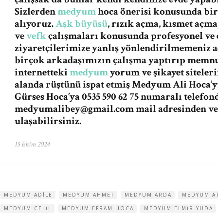
Sizlerden
medyum
hoca önerisi konusunda bi
alıyoruz.
Aşk büyüsü
, rızık açma, kısmet açma
ve
vefk
çalışmaları konusunda profesyonel ve e
ziyaretçilerimize yanlış yönlendirilmemeniz
birçok arkadaşımızın çalışma yaptırıp memnu
internetteki
medyum
yorum ve şikayet siteleri
alanda rüştünü ispat etmiş Medyum Ali Hoca’
Gürses Hoca’ya 0535 590 62 75 numaralı telefon
medyumalibey@gmail.com
mail adresinden v
ulaşabilirsiniz.
15 Ekim 2024
MEDYUM ADILE
MEDYUM AHMET
MEDYUM ARDA
MEDYUM A
MEDYUM CELIL
MEDYUM EFRAM HOCA
MEDYUM ELMIR YUDA