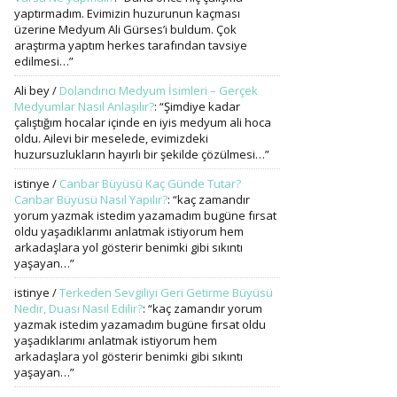
yaptırmadım. Evimizin huzurunun kaçması
üzerine Medyum Ali Gürses’i buldum. Çok
araştırma yaptım herkes tarafından tavsiye
edilmesi…
”
Ali bey
/
Dolandırıcı Medyum İsimleri – Gerçek
Medyumlar Nasıl Anlaşılır?
: “
Şimdiye kadar
çalıştığım hocalar içinde en iyis medyum ali hoca
oldu. Ailevi bir meselede, evimizdeki
huzursuzlukların hayırlı bir şekilde çözülmesi…
”
istinye
/
Canbar Büyüsü Kaç Günde Tutar?
Canbar Büyüsü Nasıl Yapılır?
: “
kaç zamandır
yorum yazmak istedim yazamadım bugüne fırsat
oldu yaşadıklarımı anlatmak istiyorum hem
arkadaşlara yol gösterir benimki gibi sıkıntı
yaşayan…
”
istinye
/
Terkeden Sevgiliyi Geri Getirme Büyüsü
Nedir, Duası Nasıl Edilir?
: “
kaç zamandır yorum
yazmak istedim yazamadım bugüne fırsat oldu
yaşadıklarımı anlatmak istiyorum hem
arkadaşlara yol gösterir benimki gibi sıkıntı
yaşayan…
”