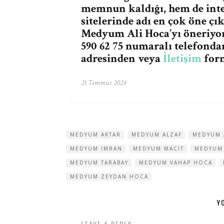
memnun kaldığı, hem de int
sitelerinde adı en çok öne çı
Medyum Ali Hoca’yı öneriyo
590 62 75 numaralı telefonda
adresinden veya
İletişim
form
21 Temmuz 2024
MEDYUM AKTAR
MEDYUM ALZAF
MEDYUM 
MEDYUM IMRAN
MEDYUM MACIT
MEDYUM
MEDYUM TARABAY
MEDYUM VAHAP HOCA
MEDYUM ZEYDAN HOCA
Y
LEAVE A REPLY