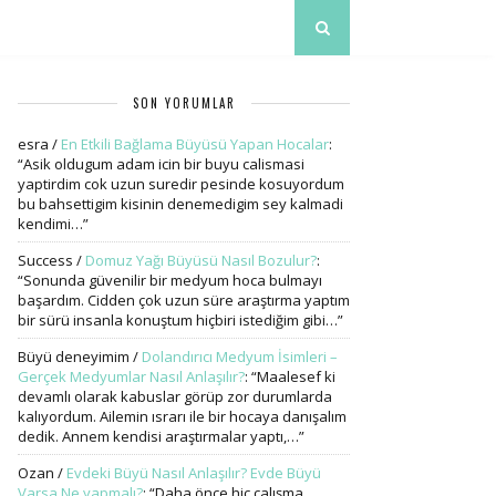
SON YORUMLAR
esra
/
En Etkili Bağlama Büyüsü Yapan Hocalar
:
“
Asik oldugum adam icin bir buyu calismasi
yaptirdim cok uzun suredir pesinde kosuyordum
bu bahsettigim kisinin denemedigim sey kalmadi
kendimi…
”
Success
/
Domuz Yağı Büyüsü Nasıl Bozulur?
:
“
Sonunda güvenilir bir medyum hoca bulmayı
başardım. Cidden çok uzun süre araştırma yaptım
bir sürü insanla konuştum hiçbiri istediğim gibi…
”
Büyü deneyimim
/
Dolandırıcı Medyum İsimleri –
Gerçek Medyumlar Nasıl Anlaşılır?
: “
Maalesef ki
devamlı olarak kabuslar görüp zor durumlarda
kalıyordum. Ailemin ısrarı ile bir hocaya danışalım
dedik. Annem kendisi araştırmalar yaptı,…
”
Ozan
/
Evdeki Büyü Nasıl Anlaşılır? Evde Büyü
Varsa Ne yapmalı?
: “
Daha önce hiç çalışma