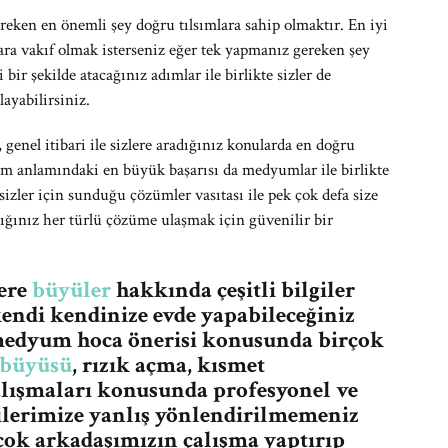
eken en önemli şey doğru tılsımlara sahip olmaktır. En iyi
lara vakıf olmak isterseniz eğer tek yapmanız gereken şey
bir şekilde atacağınız adımlar ile birlikte sizler de
layabilirsiniz.
enel itibari ile sizlere aradığınız konularda en doğru
m anlamındaki en büyük başarısı da medyumlar ile birlikte
sizler için sunduğu çözümler vasıtası ile pek çok defa size
ğınız her türlü çözüme ulaşmak için güvenilir bir
lere
büyüler
hakkında çeşitli bilgiler
endi kendinize evde yapabileceğiniz
n medyum hoca önerisi konusunda birçok
 büyüsü
, rızık açma, kısmet
lışmaları konusunda profesyonel ve
çilerimize yanlış yönlendirilmemeniz
ok arkadaşımızın çalışma yaptırıp