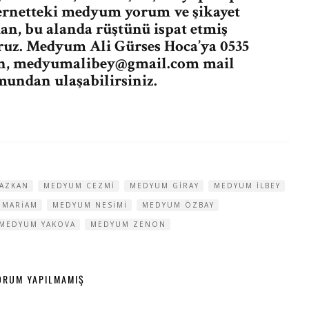
ernetteki medyum yorum ve şikayet
kan, bu alanda rüştünü ispat etmiş
ruz. Medyum Ali Gürses Hoca’ya 0535
n,
medyumalibey@gmail.com
mail
undan ulaşabilirsiniz.
AZKAN
MEDYUM CEZMI
MEDYUM GIRAY
MEDYUM ILBEY
 MARIAM
MEDYUM NESIMI
MEDYUM ÖZBAY
MEDYUM YAKOVA
MEDYUM ZENON
ORUM YAPILMAMIŞ