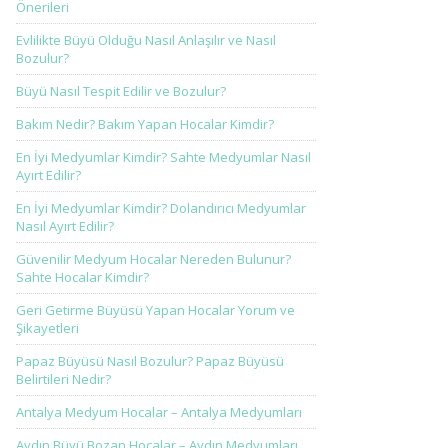
Önerileri
Evlilikte Büyü Olduğu Nasıl Anlaşılır ve Nasıl
Bozulur?
Büyü Nasıl Tespit Edilir ve Bozulur?
Bakım Nedir? Bakım Yapan Hocalar Kimdir?
En İyi Medyumlar Kimdir? Sahte Medyumlar Nasıl
Ayırt Edilir?
En İyi Medyumlar Kimdir? Dolandırıcı Medyumlar
Nasıl Ayırt Edilir?
Güvenilir Medyum Hocalar Nereden Bulunur?
Sahte Hocalar Kimdir?
Geri Getirme Büyüsü Yapan Hocalar Yorum ve
Şikayetleri
Papaz Büyüsü Nasıl Bozulur? Papaz Büyüsü
Belirtileri Nedir?
Antalya Medyum Hocalar – Antalya Medyumları
Aydın Büyü Bozan Hocalar – Aydın Medyumları