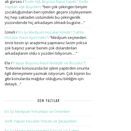
ali gürses
/
Evde Aşk Büyüsü Nasıl Yapılır? Evde
Yapılan Aşk Büyüleri
: “
ben çok çekingen biriyim
çocukluğumdan beri içimden geçeni söyleyemem
hiç hep sakladım üstümdeki bu çekingenlik
yüzündende hiç arkadaşım olmadı bugüne…
”
İzmirli
/
En İyi Medyum Hocalar Kimdir? Sahte
Hocalar Nasıl Ayırt Edilir?
: “
Medyum seçmeden
önce kesin iyi araştırma yapmanız lazım yoksa
çok başınız yanar benim çok dolandırılan
arkadaşlarım oldu o yüzden biliyorum.…
”
Ela
/
Papaz Büyüsü Nasıl Anlaşılır ve Bozulur?
:
“
Evlenme konusunda bir işlem yaptırdım onunla
ilgili deneyimimi yazmak istiyorum. Çok kişinin bu
gibi konularda mağdur olduğunu bildiğim için
detaylı…
”
SON YAZILAR
En İyi Medyum Yorumları ve Önerileri
Vefk Yapan Hocalar Yorum ve Şikayetleri
En İyi Medyumlar Kimdir? Gerçek ve Sahte