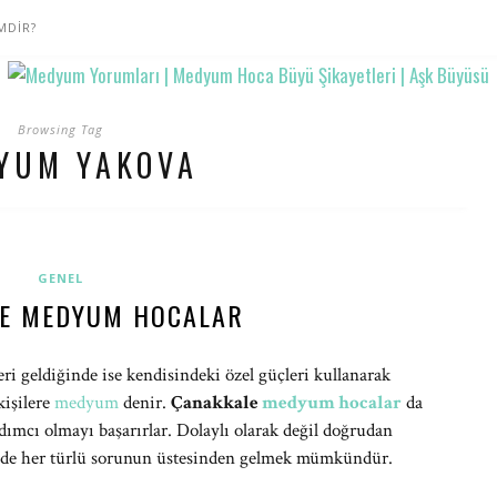
MDİR?
Browsing Tag
YUM YAKOVA
GENEL
E MEDYUM HOCALAR
ri geldiğinde ise kendisindeki özel güçleri kullanarak
kişilere
medyum
denir.
Çanakkale
medyum hocalar
da
dımcı olmayı başarırlar. Dolaylı olarak değil doğrudan
de her türlü sorunun üstesinden gelmek mümkündür.