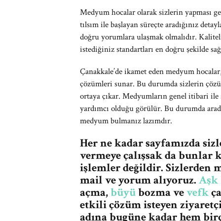
Medyum hocalar olarak sizlerin yapması ger
tılsım ile başlayan süreçte aradığınız detay
doğru yorumlara ulaşmak olmalıdır. Kaliteli 
istediğiniz standartları en doğru şekilde sağ
Çanakkale’de ikamet eden medyum hocalar, g
çözümleri sunar. Bu durumda sizlerin çözü
ortaya çıkar. Medyumların genel itibari ile 
yardımcı olduğu görülür. Bu durumda aradı
medyum bulmanız lazımdır.
Her ne kadar sayfamızda siz
vermeye çalışsak da bunlar k
işlemler değildir. Sizlerde
mail ve yorum alıyoruz.
Aşk
açma,
büyü
bozma ve
vefk
ça
etkili çözüm isteyen ziyaret
adına bugüne kadar hem birç