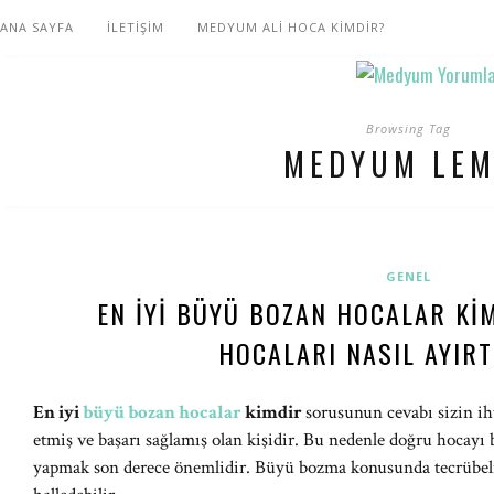
ANA SAYFA
İLETİŞİM
MEDYUM ALİ HOCA KİMDİR?
Browsing Tag
MEDYUM LE
GENEL
EN İYI BÜYÜ BOZAN HOCALAR KI
HOCALARI NASIL AYIRT
En iyi
büyü bozan hocalar
kimdir
sorusunun cevabı sizin ih
etmiş ve başarı sağlamış olan kişidir. Bu nedenle doğru hocay
yapmak son derece önemlidir. Büyü bozma konusunda tecrübeli bi