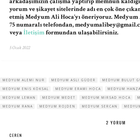
arkadaşımızın çalışma yaptırıp memnun kaldığı
yorum ve şikayet sitelerinde adı en çok öne çıka
etmiş Medyum Ali Hoca’yı öneriyoruz. Medyum A
75 numaralı telefondan,
medyumalibey@gmail.
veya
İletişim
formundan ulaşabilirsiniz.
5 Ocak 2022
MEDYUM ALEMI NUR
MEDYUM ASLI GÜDER
MEDYUM BULUT G
MEDYUM ENIS KÖKSAL
MEDYUM ERAMI HOCA
MEDYUM HANZ
MEDYUM LEMAN
MEDYUM MEDET
MEDYUM MIRSAD HOCA
M
MEDYUM RANA
MEDYUM ROJDEN
MEDYUM SERCAN
MEDYUM
2 YORUM
CEREN