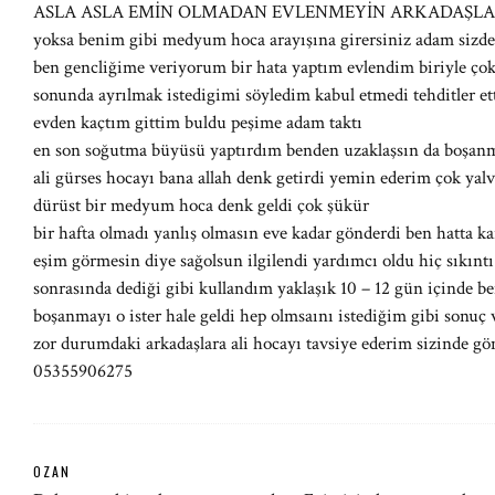
ASLA ASLA EMİN OLMADAN EVLENMEYİN ARKADAŞLA
yoksa benim gibi medyum hoca arayışına girersiniz adam sizde
ben gencliğime veriyorum bir hata yaptım evlendim biriyle çok
sonunda ayrılmak istedigimi söyledim kabul etmedi tehditler et
evden kaçtım gittim buldu peşime adam taktı
en son soğutma büyüsü yaptırdım benden uzaklaşsın da boşanma
ali gürses hocayı bana allah denk getirdi yemin ederim çok y
dürüst bir medyum hoca denk geldi çok şükür
bir hafta olmadı yanlış olmasın eve kadar gönderdi ben hatta k
eşim görmesin diye sağolsun ilgilendi yardımcı oldu hiç sıkınt
sonrasında dediği gibi kullandım yaklaşık 10 – 12 gün içinde 
boşanmayı o ister hale geldi hep olmsaını istediğim gibi sonuç 
zor durumdaki arkadaşlara ali hocayı tavsiye ederim sizinde gö
05355906275
OZAN