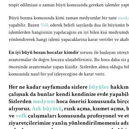
tespit edilmişse o zaman büyü konusunda gereken işlemler yaptır
Büyü bozma konusunda kimi zaman medyumlar bir tane
musk
yapabilir. Bazen
Vefk
ederek belirli sayılarda dua ile büyünün b
işlemlerden hangisinin yapılacağını en iyi bilen kişi medyumdu
yönlendirerek hangi işlemi yapacaklarına karar verirler ve akab
En iyi büyü bozan hocalar kimdir
sorusu ile başlayan süreç
araştırmalar ile doğru hocaya ulaşabilirsiniz. Bu hoca daha siz
öncesinde araştırmalar yapan kişidir. Sizlerden almış olduğu bi
konusunda nasıl bir yol izleyeceğine de karar verir.
Her ne kadar sayfamızda sizlere
büyüler
hakkınd
çalışsak da bunlar kendi kendinize evde yapabile
Sizlerden
medyum
hoca önerisi konusunda birç
alıyoruz.
Aşk büyüsü
, rızık açma, kısmet açma,
ve
vefk
çalışmaları konusunda profesyonel ve et
ziyaretçilerimize yanlış yönlendirilmemeniz a