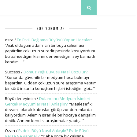
SON YORUMLAR
esra
/
En Etkili Bağlama Büyüsü Yapan Hocalar
:
“
Asik oldugum adam icin bir buyu calismasi
yaptirdim cok uzun suredir pesinde kosuyordum
bu bahsettigim kisinin denemedigim sey kalmadi
kendimi…
”
Success
/
Domuz Yağı Büyüsü Nasıl Bozulur?
:
“
Sonunda güvenilir bir medyum hoca bulmayı
başardım. Cidden çok uzun süre araştırma yaptım
bir sürü insanla konuştum hiçbiri istediğim gibi…
”
Büyü deneyimim
/
Dolandırıcı Medyum İsimleri –
Gerçek Medyumlar Nasıl Anlaşılır?
: “
Maalesef ki
devamlı olarak kabuslar görüp zor durumlarda
kalıyordum. Ailemin ısrarı ile bir hocaya danışalım
dedik. Annem kendisi araştırmalar yaptı,…
”
Ozan
/
Evdeki Büyü Nasıl Anlaşılır? Evde Büyü
Varsa Ne yapmalı?
: “
Daha önce hiç çalışma