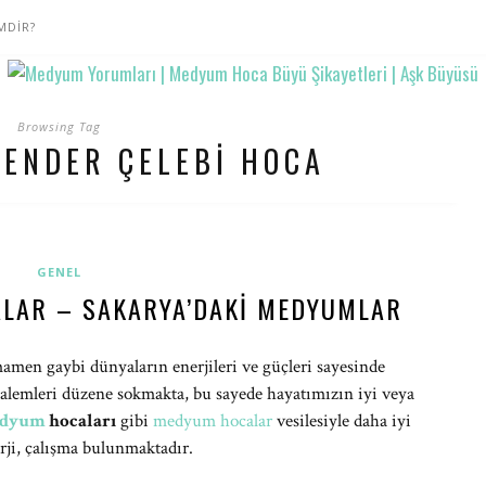
MDİR?
Browsing Tag
ENDER ÇELEBI HOCA
GENEL
LAR – SAKARYA’DAKI MEDYUMLAR
amamen gaybi dünyaların enerjileri ve güçleri sayesinde
u alemleri düzene sokmakta, bu sayede hayatımızın iyi veya
dyum
hocaları
gibi
medyum hocalar
vesilesiyle daha iyi
rji, çalışma bulunmaktadır.