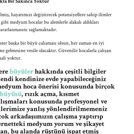
kta Bir Sakınca Yoktur
lmiş, hayatımızı değiştirecek potansiyellere sahip ilimler
gibi medyum hocalar bu alemlerle alakalı aldıkları
yararlanmasını sağlamaktadır.
ster başka bir büyü çalışması olsun, her zaman en iyi
ne gelmesine vesile olacaktır. Güvenilir hocalarla çalışan
ali yoktur.
lere
büyüler
hakkında çeşitli bilgiler
endi kendinize evde yapabileceğiniz
n medyum hoca önerisi konusunda birçok
 büyüsü
, rızık açma, kısmet
lışmaları konusunda profesyonel ve
çilerimize yanlış yönlendirilmemeniz
ok arkadaşımızın çalışma yaptırıp
ernetteki medyum yorum ve şikayet
kan, bu alanda rüştünü ispat etmiş