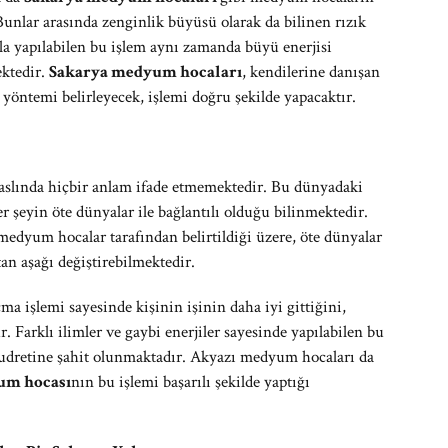
Bunlar arasında zenginlik büyüsü olarak da bilinen rızık
a yapılabilen bu işlem aynı zamanda büyü enerjisi
ektedir.
Sakarya medyum hocaları
, kendilerine danışan
i yöntemi belirleyecek, işlemi doğru şekilde yapacaktır.
ı aslında hiçbir anlam ifade etmemektedir. Bu dünyadaki
r şeyin öte dünyalar ile bağlantılı olduğu bilinmektedir.
 medyum hocalar tarafından belirtildiği üzere, öte dünyalar
ştan aşağı değiştirebilmektedir.
a işlemi sayesinde kişinin işinin daha iyi gittiğini,
Farklı ilimler ve gaybi enerjiler sayesinde yapılabilen bu
udretine şahit olunmaktadır. Akyazı medyum hocaları da
um hocası
nın bu işlemi başarılı şekilde yaptığı