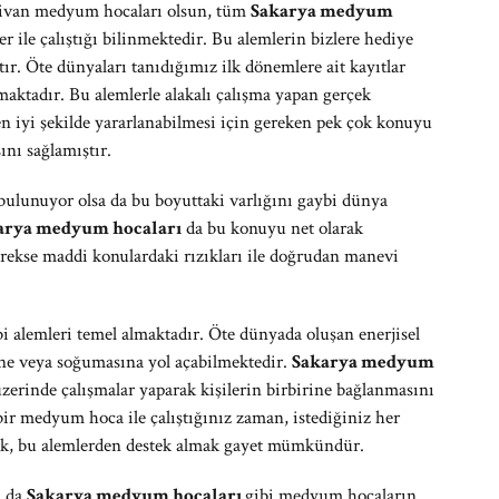
rdivan medyum hocaları olsun, tüm
Sakarya medyum
r ile çalıştığı bilinmektedir. Bu alemlerin bizlere hediye
ttır. Öte dünyaları tanıdığımız ilk dönemlere ait kayıtlar
maktadır. Bu alemlerle alakalı çalışma yapan gerçek
 iyi şekilde yararlanabilmesi için gereken pek çok konuyu
nı sağlamıştır.
a bulunuyor olsa da bu boyuttaki varlığını gaybi dünya
arya medyum hocaları
da bu konuyu net olarak
erekse maddi konulardaki rızıkları ile doğrudan manevi
bi alemleri temel almaktadır. Öte dünyada oluşan enerjisel
sine veya soğumasına yol açabilmektedir.
Sakarya medyum
erinde çalışmalar yaparak kişilerin birbirine bağlanmasını
ir medyum hoca ile çalıştığınız zaman, istediğiniz her
mak, bu alemlerden destek almak gayet mümkündür.
a da
Sakarya medyum hocaları
gibi medyum hocaların