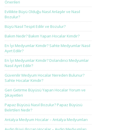
Önerileri
Evlilikte Büyü Olduğu Nasıl Anlaşılır ve Nasıl
Bozulur?
Büyü Nasıl Tespit Edilir ve Bozulur?
Bakım Nedir? Bakım Yapan Hocalar Kimdir?
En İyi Medyumlar Kimdir? Sahte Medyumlar Nasıl
Ayırt Edilir?
En İyi Medyumlar Kimdir? Dolandırıcı Medyumlar
Nasıl Ayırt Edilir?
Güvenilir Medyum Hocalar Nereden Bulunur?
Sahte Hocalar Kimdir?
Geri Getirme Büyüsü Yapan Hocalar Yorum ve
Şikayetleri
Papaz Büyüsü Nasıl Bozulur? Papaz Büyüsü
Belirtileri Nedir?
Antalya Medyum Hocalar – Antalya Medyumları
Aydın Büyü Bozan Hocalar – Aydın Medyumları