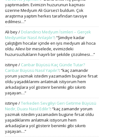
yaptırmadım. Evimizin huzurunun kaçması
üzerine Medyum Ali Gürses’i buldum. Çok
araştırma yaptım herkes tarafından tavsiye
edilmesi…
”
Ali bey
/
Dolandırıcı Medyum İsimleri – Gerçek
Medyumlar Nasıl Anlaşılır?
: “
Şimdiye kadar
çalıştığım hocalar içinde en iyis medyum ali hoca
oldu. Ailevi bir meselede, evimizdeki
huzursuzlukların hayırlı bir şekilde çözülmesi…
”
istinye
/
Canbar Büyüsü Kaç Günde Tutar?
Canbar Büyüsü Nasıl Yapılır?
: “
kaç zamandır
yorum yazmak istedim yazamadım bugüne fırsat
oldu yaşadıklarımı anlatmak istiyorum hem
arkadaşlara yol gösterir benimki gibi sıkıntı
yaşayan…
”
istinye
/
Terkeden Sevgiliyi Geri Getirme Büyüsü
Nedir, Duası Nasıl Edilir?
: “
kaç zamandır yorum
yazmak istedim yazamadım bugüne fırsat oldu
yaşadıklarımı anlatmak istiyorum hem
arkadaşlara yol gösterir benimki gibi sıkıntı
yaşayan…
”