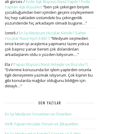
ali gürses
/
Evde Aşk Büyüsü Nasıl Yapılır? Evde
Yapılan Aşk Büyüleri
: “
ben çok çekingen biriyim
çocukluğumdan beri içimden geçeni söyleyemem
hiç hep sakladım üstümdeki bu çekingenlik
yüzündende hiç arkadaşım olmadı bugüne…
”
İzmirli
/
En İyi Medyum Hocalar Kimdir? Sahte
Hocalar Nasıl Ayırt Edilir?
: “
Medyum seçmeden
önce kesin iyi araştırma yapmanız lazım yoksa
çok başınız yanar benim çok dolandırılan
arkadaşlarım oldu o yüzden biliyorum.…
”
Ela
/
Papaz Büyüsü Nasıl Anlaşılır ve Bozulur?
:
“
Evlenme konusunda bir işlem yaptırdım onunla
ilgili deneyimimi yazmak istiyorum. Çok kişinin bu
gibi konularda mağdur olduğunu bildiğim için
detaylı…
”
SON YAZILAR
En İyi Medyum Yorumları ve Önerileri
Vefk Yapan Hocalar Yorum ve Şikayetleri
En İyi Medyumlar Kimdir? Gerçek ve Sahte