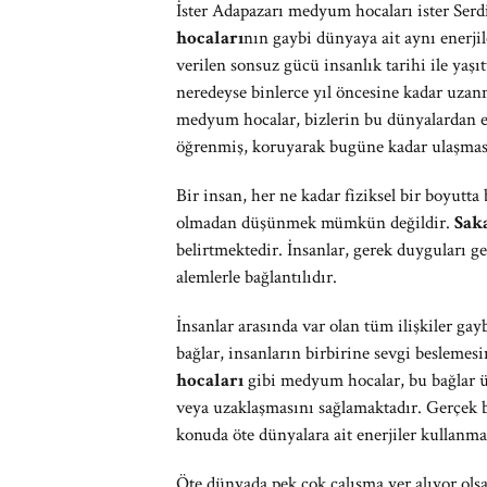
İster Adapazarı medyum hocaları ister Se
hocaları
nın gaybi dünyaya ait aynı enerjile
verilen sonsuz gücü insanlık tarihi ile yaşı
neredeyse binlerce yıl öncesine kadar uzan
medyum hocalar, bizlerin bu dünyalardan en
öğrenmiş, koruyarak bugüne kadar ulaşması
Bir insan, her ne kadar fiziksel bir boyutt
olmadan düşünmek mümkün değildir.
Sak
belirtmektedir. İnsanlar, gerek duyguları g
alemlerle bağlantılıdır.
İnsanlar arasında var olan tüm ilişkiler gay
bağlar, insanların birbirine sevgi besleme
hocaları
gibi medyum hocalar, bu bağlar üz
veya uzaklaşmasını sağlamaktadır. Gerçek b
konuda öte dünyalara ait enerjiler kullan
Öte dünyada pek çok çalışma yer alıyor ols