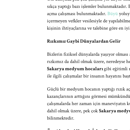
sıkça yaptığı bazı işlemler bulunmaktadır. 
açma çalışması bulunmaktadır.
Büyü
yoluyl
içermeyen vefkler vesilesiyle de yapılabilm
kişinin ihtiyaçlarına ve talebine göre en iy
Rızkımız Gaybi Dünyalardan Gelir
Bizlerin fiziksel dünyalarda yaşıyor olmas
rızkımız da dahil olmak üzere, neredeyse he
Sakarya medyum hocaları
gibi eğitimli
ile ilgili çalışmalar bir insanın hayatını ba
Güçlü bir medyum hocanın yaptığı rızık açm
kazançlarının arttığını görmesi mümkündür. 
çalışmalarda her zaman için maneviyatın k
dahil olmak üzere, pek çok
Sakarya medy
bilinmektedir.