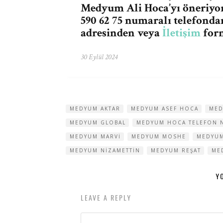
Medyum Ali Hoca’yı öneriyo
590 62 75 numaralı telefonda
adresinden veya
İletişim
form
30 Eylül 2024
MEDYUM AKTAR
MEDYUM ASEF HOCA
MED
MEDYUM GLOBAL
MEDYUM HOCA TELEFON 
MEDYUM MARVI
MEDYUM MOSHE
MEDYU
MEDYUM NIZAMETTIN
MEDYUM REŞAT
ME
Y
LEAVE A REPLY