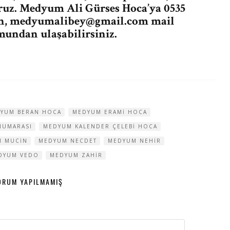
ruz. Medyum Ali Gürses Hoca’ya 0535
n,
medyumalibey@gmail.com
mail
undan ulaşabilirsiniz.
YUM BERAN HOCA
MEDYUM ERAMI HOCA
NUMARASI
MEDYUM KALENDER ÇELEBI HOCA
M MUCIN
MEDYUM NECDET
MEDYUM NEHIR
DYUM VEDO
MEDYUM ZAHIR
ORUM YAPILMAMIŞ