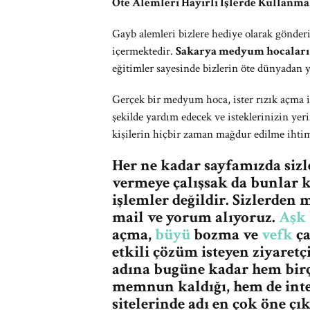
Öte Alemleri Hayırlı İşlerde Kullanma
Gayb alemleri bizlere hediye olarak gönderi
içermektedir.
Sakarya medyum hocaları
eğitimler sayesinde bizlerin öte dünyadan 
Gerçek bir medyum hoca, ister rızık açma i
şekilde yardım edecek ve isteklerinizin yeri
kişilerin hiçbir zaman mağdur edilme ihtim
Her ne kadar sayfamızda siz
vermeye çalışsak da bunlar k
işlemler değildir. Sizlerde
mail ve yorum alıyoruz.
Aşk
açma,
büyü
bozma ve
vefk
ça
etkili çözüm isteyen ziyaret
adına bugüne kadar hem birç
memnun kaldığı, hem de int
sitelerinde adı en çok öne çı