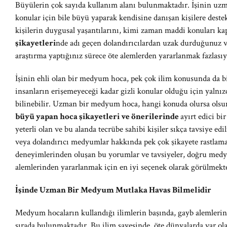
Büyülerin çok sayıda kullanım alanı bulunmaktadır. İşinin u
konular için bile büyü yaparak kendisine danışan kişilere deste
kişilerin duygusal yaşantılarını, kimi zaman maddi konuları k
şikayetleri
nde adı geçen dolandırıcılardan uzak durduğunuz ve ç
araştırma yaptığınız sürece öte alemlerden yararlanmak fazlasıy
İşinin ehli olan bir medyum hoca, pek çok ilim konusunda da bil
insanların erişemeyeceği kadar gizli konular olduğu için yaln
bilinebilir. Uzman bir medyum hoca, hangi konuda olursa olsun ba
büyü yapan hoca şikayetleri ve önerilerinde
ayırt edici bi
yeterli olan ve bu alanda tecrübe sahibi kişiler sıkça tavsiye edil
veya dolandırıcı medyumlar hakkında pek çok şikayete rastla
deneyimlerinden oluşan bu yorumlar ve tavsiyeler, doğru med
alemlerinden yararlanmak için en iyi seçenek olarak görülmekt
İşinde Uzman Bir Medyum Mutlaka Havas Bilmelidir
Medyum hocaların kullandığı ilimlerin başında, gayb alemlerine 
sırada bulunmaktadır. Bu ilim sayesinde, öte dünyalarda var ola