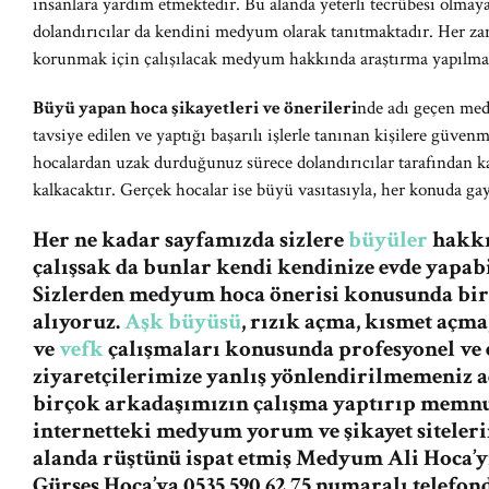
insanlara yardım etmektedir. Bu alanda yeterli tecrübesi olma
dolandırıcılar da kendini medyum olarak tanıtmaktadır. Her 
korunmak için çalışılacak medyum hakkında araştırma yapılmas
Büyü yapan hoca şikayetleri ve önerileri
nde adı geçen med
tavsiye edilen ve yaptığı başarılı işlerle tanınan kişilere güven
hocalardan uzak durduğunuz sürece dolandırıcılar tarafından k
kalkacaktır. Gerçek hocalar ise büyü vasıtasıyla, her konuda ga
Her ne kadar sayfamızda sizlere
büyüler
hakkın
çalışsak da bunlar kendi kendinize evde yapabi
Sizlerden medyum hoca önerisi konusunda bi
alıyoruz.
Aşk büyüsü
, rızık açma, kısmet açma
ve
vefk
çalışmaları konusunda profesyonel ve e
ziyaretçilerimize yanlış yönlendirilmemeniz
birçok arkadaşımızın çalışma yaptırıp memnu
internetteki medyum yorum ve şikayet siteleri
alanda rüştünü ispat etmiş Medyum Ali Hoca’
Gürses Hoca’ya 0535 590 62 75 numaralı telefon