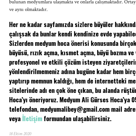
bulunan medyumlara ulaşmakta ve onlarla çalışmaktadır. Ortaya ç
ve aynı olmaktadır.
Her ne kadar sayfamızda sizlere büyüler hakkında
çalışsak da bunlar kendi kendinize evde yapabilec
Sizlerden medyum hoca önerisi konusunda birçok 
büyüsü, rızık açma, kısmet açma, büyü bozma ve
profesyonel ve etkili çözüm isteyen ziyaretçileri
yönlendirilmemeniz adına bugüne kadar hem birç
yaptırıp memnun kaldığı, hem de internetteki m
sitelerinde adı en çok öne çıkan, bu alanda rüşt
Hoca’yı öneriyoruz. Medyum Ali Gürses Hoca’ya 
telefondan,
medyumalibey@gmail.com
mail adre
veya
İletişim
formundan ulaşabilirsiniz.
18 Ekim 2020