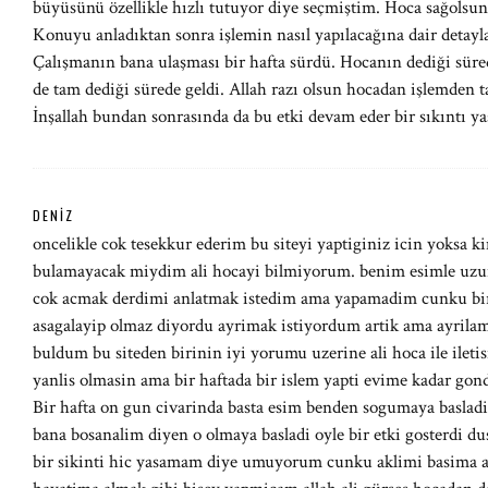
büyüsünü özellikle hızlı tutuyor diye seçmiştim. Hoca sağolsun b
Konuyu anladıktan sonra işlemin nasıl yapılacağına dair detaylar
Çalışmanın bana ulaşması bir hafta sürdü. Hocanın dediği sürede
de tam dediği sürede geldi. Allah razı olsun hocadan işlemden t
İnşallah bundan sonrasında da bu etki devam eder bir sıkıntı 
DENIZ
oncelikle cok tesekkur ederim bu siteyi yaptiginiz icin yoksa k
bulamayacak miydim ali hocayi bilmiyorum. benim esimle uzun
cok acmak derdimi anlatmak istedim ama yapamadim cunku biraz
asagalayip olmaz diyordu ayrimak istiyordum artik ama ayrila
buldum bu siteden birinin iyi yorumu uzerine ali hoca ile ilet
yanlis olmasin ama bir haftada bir islem yapti evime kadar gond
Bir hafta on gun civarinda basta esim benden sogumaya baslad
bana bosanalim diyen o olmaya basladi oyle bir etki gosterdi d
bir sikinti hic yasamam diye umuyorum cunku aklimi basima al