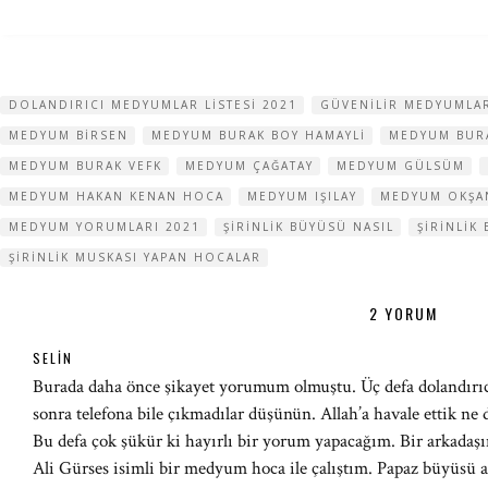
DOLANDIRICI MEDYUMLAR LISTESI 2021
GÜVENILIR MEDYUMLA
MEDYUM BIRSEN
MEDYUM BURAK BOY HAMAYLI
MEDYUM BUR
MEDYUM BURAK VEFK
MEDYUM ÇAĞATAY
MEDYUM GÜLSÜM
MEDYUM HAKAN KENAN HOCA
MEDYUM IŞILAY
MEDYUM OKŞA
MEDYUM YORUMLARI 2021
ŞIRINLIK BÜYÜSÜ NASIL
ŞIRINLIK
ŞIRINLIK MUSKASI YAPAN HOCALAR
2 YORUM
SELIN
Burada daha önce şikayet yorumum olmuştu. Üç defa dolandırıcı
sonra telefona bile çıkmadılar düşünün. Allah’a havale ettik ne d
Bu defa çok şükür ki hayırlı bir yorum yapacağım. Bir arkada
Ali Gürses isimli bir medyum hoca ile çalıştım. Papaz büyüsü a