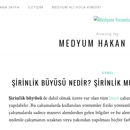
ANA SAYFA
İLETİŞİM
MEDYUM ALİ HOCA KİMDİR?
Browsing Tag
MEDYUM HAKAN 
GENEL
ŞIRINLIK BÜYÜSÜ NEDIR? ŞIRINLIK M
Şirinlik büyüsü
de dahil olmak üzere var olan tüm
büyü
çalış
yapılabilir. Bu çalışmalarda kullanılan yöntemler fiziki yönteml
çalışmalarda sadece manevi alemlerden gelen bilgiler ve bu aleml
nedenle çalışmanın uzaktan veya yakından yapılması hiçbir far