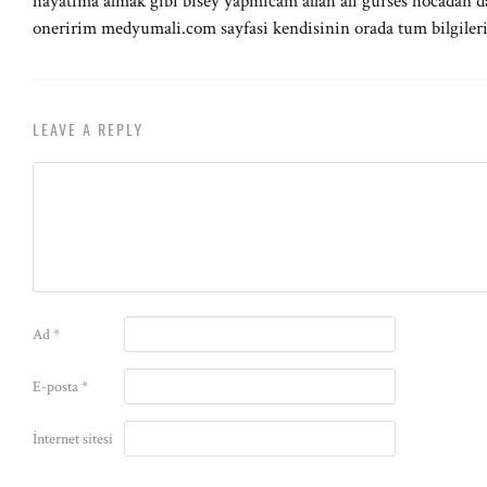
hayatima almak gibi bisey yapmicam allah ali gürses hocadan da 
oneririm medyumali.com sayfasi kendisinin orada tum bilgiler
LEAVE A REPLY
Ad
*
E-posta
*
İnternet sitesi