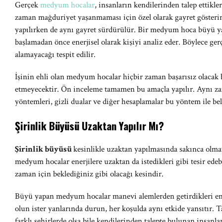
Gerçek
medyum hocalar
, insanların kendilerinden talep ettikler
zaman mağduriyet yaşanmaması için özel olarak gayret gösteri
yapılırken de aynı gayret sürdürülür. Bir medyum hoca büyü y
başlamadan önce enerjisel olarak kişiyi analiz eder. Böylece ge
alamayacağı tespit edilir.
İşinin ehli olan medyum hocalar hiçbir zaman başarısız olacak
etmeyecektir. Ön inceleme tamamen bu amaçla yapılır. Aynı za
yöntemleri, gizli dualar ve diğer hesaplamalar bu yöntem ile bel
Şirinlik Büyüsü Uzaktan Yapılır Mı?
Şirinlik büyüsü
kesinlikle uzaktan yapılmasında sakınca olma
medyum hocalar enerjilere uzaktan da istedikleri gibi tesir edeb
zaman için beklediğiniz gibi olacağı kesindir.
Büyü yapan medyum hocalar manevi alemlerden getirdikleri ener
olun ister yanlarında durun, her koşulda aynı etkide yansıtır
farklı şehirlerde olsa bile kendilerinden talepte bulunan insanla