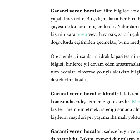
Garanti veren hocalar
, ilim bilgileri ve
yapabilmektedir. Bu çalışmaların her biri, ha
gayesi ile kullanılan işlemlerdir. Yolund
kişinin kara
büyü
veya hayırsız, zararlı ça
doğrultuda eğitimden geçmekte, bunu medy
Öte alemler, insanların idrak kapasitesinin
bilgisi, binlerce yıl devam eden araştırmal
tüm hocalar, el verme yoluyla aldıkları bilg
destek olmaktadır.
Garanti veren hocalar kimdir
bildikten 
konusunda endişe etmeniz gereksizdir.
Med
kişileri memnun etmek, istediği sonucu alm
kişilerin mağduriyet yaşama ihtimali yoktu
Garanti veren hocalar
, sadece büyü ve
v
da başarılıdır. Bakım, manevi dünyaların sır