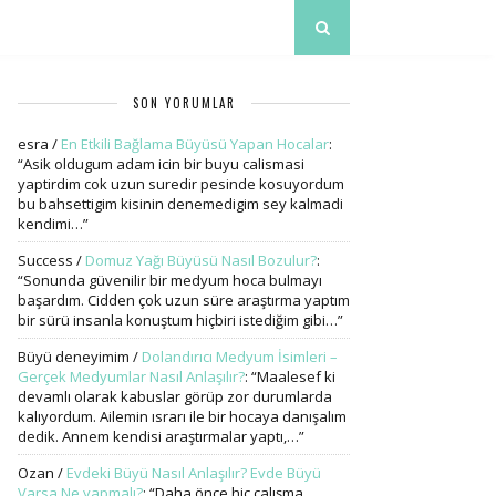
SON YORUMLAR
esra
/
En Etkili Bağlama Büyüsü Yapan Hocalar
:
“
Asik oldugum adam icin bir buyu calismasi
yaptirdim cok uzun suredir pesinde kosuyordum
bu bahsettigim kisinin denemedigim sey kalmadi
kendimi…
”
Success
/
Domuz Yağı Büyüsü Nasıl Bozulur?
:
“
Sonunda güvenilir bir medyum hoca bulmayı
başardım. Cidden çok uzun süre araştırma yaptım
bir sürü insanla konuştum hiçbiri istediğim gibi…
”
Büyü deneyimim
/
Dolandırıcı Medyum İsimleri –
Gerçek Medyumlar Nasıl Anlaşılır?
: “
Maalesef ki
devamlı olarak kabuslar görüp zor durumlarda
kalıyordum. Ailemin ısrarı ile bir hocaya danışalım
dedik. Annem kendisi araştırmalar yaptı,…
”
Ozan
/
Evdeki Büyü Nasıl Anlaşılır? Evde Büyü
Varsa Ne yapmalı?
: “
Daha önce hiç çalışma