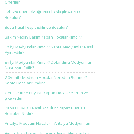
Önerileri
Evlilikte Büyü Olduğu Nasıl Anlaşılır ve Nasıl
Bozulur?
Büyü Nasıl Tespit Edilir ve Bozulur?
Bakım Nedir? Bakım Yapan Hocalar Kimdir?
En İyi Medyumlar Kimdir? Sahte Medyumlar Nasıl
Ayırt Edilir?
En İyi Medyumlar Kimdir? Dolandırıcı Medyumlar
Nasıl Ayırt Edilir?
Güvenilir Medyum Hocalar Nereden Bulunur?
Sahte Hocalar Kimdir?
Geri Getirme Büyüsü Yapan Hocalar Yorum ve
Şikayetleri
Papaz Büyüsü Nasıl Bozulur? Papaz Büyüsü
Belirtileri Nedir?
Antalya Medyum Hocalar – Antalya Medyumları
Aydın Büyü Bozan Hocalar – Aydın Medyumları