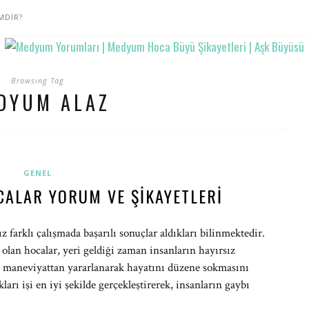
MDİR?
Browsing Tag
DYUM ALAZ
GENEL
CALAR YORUM VE ŞIKAYETLERI
ız farklı çalışmada başarılı sonuçlar aldıkları bilinmektedir.
olan hocalar, yeri geldiği zaman insanların hayırsız
an maneviyattan yararlanarak hayatını düzene sokmasını
kları işi en iyi şekilde gerçekleştirerek, insanların gaybı