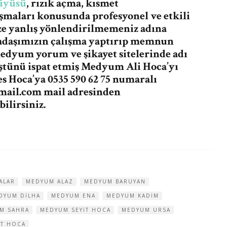
üyüsü
, rızık açma, kısmet
şmaları konusunda profesyonel ve etkili
ze yanlış yönlendirilmemeniz adına
adaşımızın çalışma yaptırıp memnun
medyum yorum ve şikayet sitelerinde adı
üştünü ispat etmiş Medyum Ali Hoca’yı
 Hoca’ya 0535 590 62 75 numaralı
mail.com
mail adresinden
ilirsiniz.
ALAR
MEDYUM ALAZ
MEDYUM BARUYAN
DYUM DILHA
MEDYUM ENA
MEDYUM KADIM
M SAHRA
MEDYUM SEYIT HOCA
MEDYUM URSA
ST HOCA