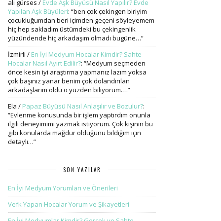
ali gürses
/
Evde Aşk Büyüsü Nasıl Yapılır? Evde
Yapılan Aşk Büyüleri
: “
ben çok çekingen biriyim
çocukluğumdan beri içimden geçeni söyleyemem
hiç hep sakladım üstümdeki bu çekingenlik
yüzündende hiç arkadaşım olmadı bugüne…
”
İzmirli
/
En İyi Medyum Hocalar Kimdir? Sahte
Hocalar Nasıl Ayırt Edilir?
: “
Medyum seçmeden
önce kesin iyi araştırma yapmanız lazım yoksa
çok başınız yanar benim çok dolandırılan
arkadaşlarım oldu o yüzden biliyorum.…
”
Ela
/
Papaz Büyüsü Nasıl Anlaşılır ve Bozulur?
:
“
Evlenme konusunda bir işlem yaptırdım onunla
ilgili deneyimimi yazmak istiyorum. Çok kişinin bu
gibi konularda mağdur olduğunu bildiğim için
detaylı…
”
SON YAZILAR
En İyi Medyum Yorumları ve Önerileri
Vefk Yapan Hocalar Yorum ve Şikayetleri
En İyi Medyumlar Kimdir? Gerçek ve Sahte