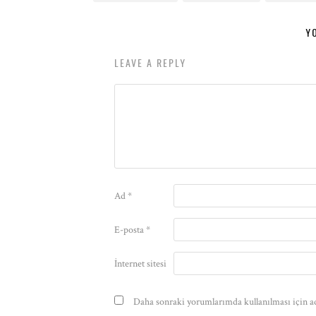
Y
LEAVE A REPLY
Ad
*
E-posta
*
İnternet sitesi
Daha sonraki yorumlarımda kullanılması için ad