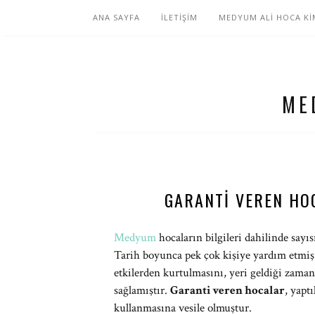
ANA SAYFA
İLETİŞİM
MEDYUM ALİ HOCA Kİ
ME
GARANTI VEREN HO
Medyum
hocaların bilgileri dahilinde sayıs
Tarih boyunca pek çok kişiye yardım etmiş 
etkilerden kurtulmasını, yeri geldiği zam
sağlamıştır.
Garanti veren hocalar
, yaptı
kullanmasına vesile olmuştur.