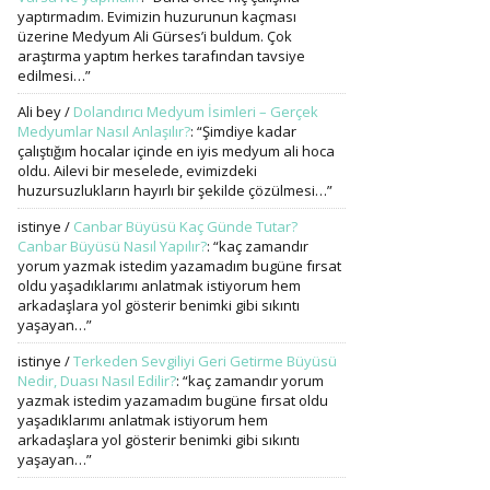
yaptırmadım. Evimizin huzurunun kaçması
üzerine Medyum Ali Gürses’i buldum. Çok
araştırma yaptım herkes tarafından tavsiye
edilmesi…
”
Ali bey
/
Dolandırıcı Medyum İsimleri – Gerçek
Medyumlar Nasıl Anlaşılır?
: “
Şimdiye kadar
çalıştığım hocalar içinde en iyis medyum ali hoca
oldu. Ailevi bir meselede, evimizdeki
huzursuzlukların hayırlı bir şekilde çözülmesi…
”
istinye
/
Canbar Büyüsü Kaç Günde Tutar?
Canbar Büyüsü Nasıl Yapılır?
: “
kaç zamandır
yorum yazmak istedim yazamadım bugüne fırsat
oldu yaşadıklarımı anlatmak istiyorum hem
arkadaşlara yol gösterir benimki gibi sıkıntı
yaşayan…
”
istinye
/
Terkeden Sevgiliyi Geri Getirme Büyüsü
Nedir, Duası Nasıl Edilir?
: “
kaç zamandır yorum
yazmak istedim yazamadım bugüne fırsat oldu
yaşadıklarımı anlatmak istiyorum hem
arkadaşlara yol gösterir benimki gibi sıkıntı
yaşayan…
”