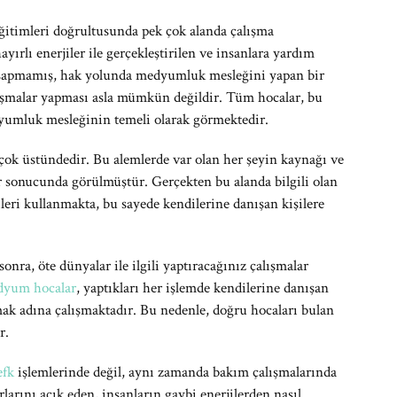
 eğitimleri doğrultusunda pek çok alanda çalışma
yırlı enerjiler ile gerçekleştirilen ve insanlara yardım
an sapmamış, hak yolunda medyumluk mesleğini yapan bir
lışmalar yapması asla mümkün değildir. Tüm hocalar, bu
umluk mesleğinin temeli olarak görmektedir.
 çok üstündedir. Bu alemlerde var olan her şeyin kaynağı ve
ar sonucunda görülmüştür. Gerçekten bu alanda bilgili olan
ileri kullanmakta, bu sayede kendilerine danışan kişilere
sonra, öte dünyalar ile ilgili yaptıracağınız çalışmalar
yum hocalar
, yaptıkları her işlemde kendilerine danışan
ak adına çalışmaktadır. Bu nedenle, doğru hocaları bulan
r.
efk
işlemlerinde değil, aynı zamanda bakım çalışmalarında
larını açık eden, insanların gaybi enerjilerden nasıl