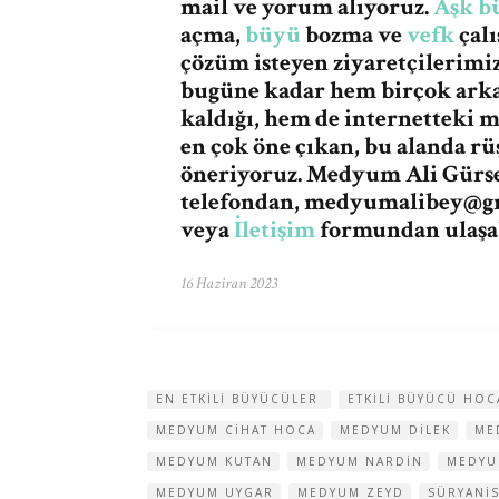
mail ve yorum alıyoruz.
Aşk b
açma,
büyü
bozma ve
vefk
çalı
çözüm isteyen ziyaretçilerimi
bugüne kadar hem birçok ark
kaldığı, hem de internetteki 
en çok öne çıkan, bu alanda r
öneriyoruz. Medyum Ali Gürses
telefondan,
medyumalibey@g
veya
İletişim
formundan ulaşab
16 Haziran 2023
EN ETKILI BÜYÜCÜLER
ETKILI BÜYÜCÜ HOC
MEDYUM CIHAT HOCA
MEDYUM DILEK
ME
MEDYUM KUTAN
MEDYUM NARDIN
MEDYU
MEDYUM UYGAR
MEDYUM ZEYD
SÜRYANI