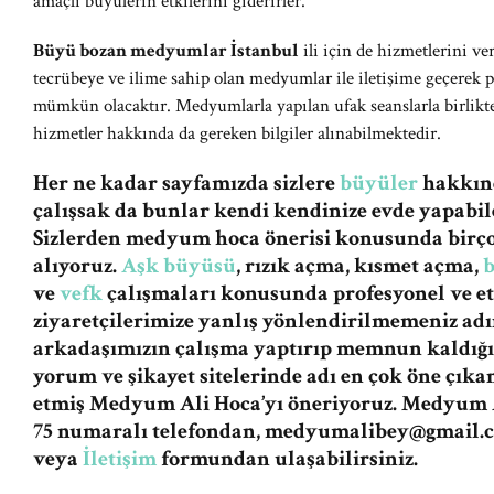
amaçlı büyülerin etkilerini giderirler.
Büyü bozan medyumlar İstanbul
ili için de hizmetlerini v
tecrübeye ve ilime sahip olan medyumlar ile iletişime geçerek
mümkün olacaktır. Medyumlarla yapılan ufak seanslarla birlikte
hizmetler hakkında da gereken bilgiler alınabilmektedir.
Her ne kadar sayfamızda sizlere
büyüler
hakkınd
çalışsak da bunlar kendi kendinize evde yapabile
Sizlerden medyum hoca önerisi konusunda birç
alıyoruz.
Aşk büyüsü
, rızık açma, kısmet açma,
ve
vefk
çalışmaları konusunda profesyonel ve et
ziyaretçilerimize yanlış yönlendirilmemeniz a
arkadaşımızın çalışma yaptırıp memnun kaldığı
yorum ve şikayet sitelerinde adı en çok öne çıka
etmiş Medyum Ali Hoca’yı öneriyoruz. Medyum A
75 numaralı telefondan,
medyumalibey@gmail.
veya
İletişim
formundan ulaşabilirsiniz.