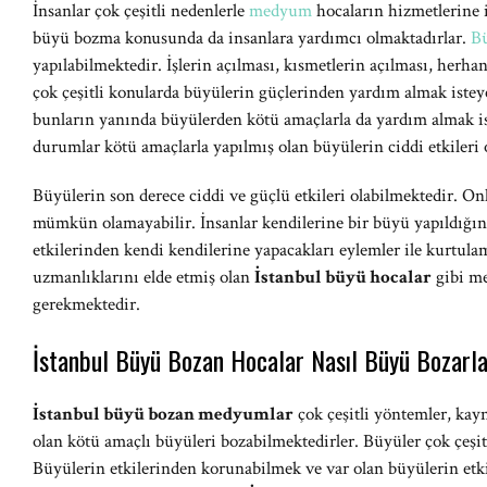
İnsanlar çok çeşitli nedenlerle
medyum
hocaların hizmetlerine 
büyü bozma konusunda da insanlara yardımcı olmaktadırlar.
B
yapılabilmektedir. İşlerin açılması, kısmetlerin açılması, herhan
çok çeşitli konularda büyülerin güçlerinden yardım almak ist
bunların yanında büyülerden kötü amaçlarla da yardım almak i
durumlar kötü amaçlarla yapılmış olan büyülerin ciddi etkileri 
Büyülerin son derece ciddi ve güçlü etkileri olabilmektedir. On
mümkün olamayabilir. İnsanlar kendilerine bir büyü yapıldığın
etkilerinden kendi kendilerine yapacakları eylemler ile kurtula
uzmanlıklarını elde etmiş olan
İstanbul büyü hocalar
gibi me
gerekmektedir.
İstanbul Büyü Bozan Hocalar Nasıl Büyü Bozarl
İstanbul büyü bozan medyumlar
çok çeşitli yöntemler, kayn
olan kötü amaçlı büyüleri bozabilmektedirler. Büyüler çok çeşitl
Büyülerin etkilerinden korunabilmek ve var olan büyülerin et