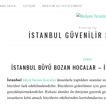
ANA SAYFA
İLETİŞİM
MEDYUM ALİ HOCA KİMDİR?
Browsing Tag
ISTANBUL GÜVENILIR
GENEL
İSTANBUL BÜYÜ BOZAN HOCALAR – 
İstanbul
büyü bozan hocalar
i
nsanlarla yaptıkları seanslar 
büyüleri fark edebilmektedirler. Büyülerin giderilmesi için gere
gerçekleştirmektedirler. Ruhani alemler ile iletişime geçerek ge
insanların kötü amaçlı büyülerin etkilerinden kurtulmalarına y