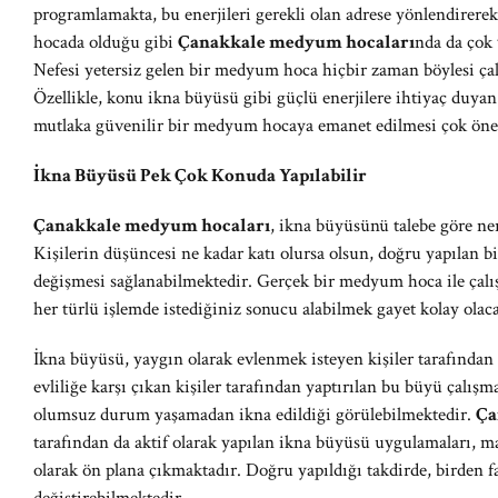
programlamakta, bu enerjileri gerekli olan adrese yönlendire
hocada olduğu gibi
Çanakkale medyum hocaları
nda da çok
Nefesi yetersiz gelen bir medyum hoca hiçbir zaman böylesi çal
Özellikle, konu ikna büyüsü gibi güçlü enerjilere ihtiyaç duya
mutlaka güvenilir bir medyum hocaya emanet edilmesi çok öne
İkna Büyüsü Pek Çok Konuda Yapılabilir
Çanakkale medyum hocaları
, ikna büyüsünü talebe göre ne
Kişilerin düşüncesi ne kadar katı olursa olsun, doğru yapılan bi
değişmesi sağlanabilmektedir. Gerçek bir medyum hoca ile çalış
her türlü işlemde istediğiniz sonucu alabilmek gayet kolay olaca
İkna büyüsü, yaygın olarak evlenmek isteyen kişiler tarafından
evliliğe karşı çıkan kişiler tarafından yaptırılan bu büyü çalışm
olumsuz durum yaşamadan ikna edildiği görülebilmektedir.
Ça
tarafından da aktif olarak yapılan ikna büyüsü uygulamaları, ma
olarak ön plana çıkmaktadır. Doğru yapıldığı takdirde, birden f