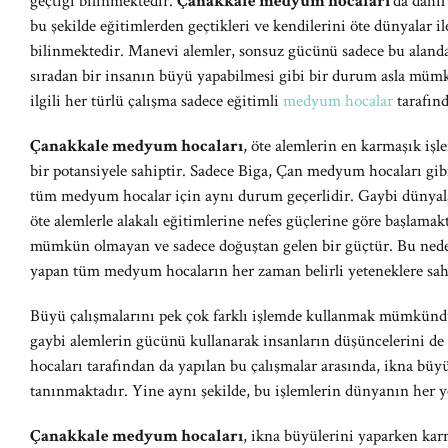
geçtiği bilinmektedir.
Çanakkale medyum hocaları
da dahi
bu şekilde eğitimlerden geçtikleri ve kendilerini öte dünyalar ile
bilinmektedir. Manevi alemler, sonsuz gücünü sadece bu alanda e
sıradan bir insanın büyü yapabilmesi gibi bir durum asla müm
ilgili her türlü çalışma sadece eğitimli
medyum hocalar
tarafınd
Çanakkale medyum hocaları
, öte alemlerin en karmaşık işle
bir potansiyele sahiptir. Sadece Biga, Çan medyum hocaları gib
tüm medyum hocalar için aynı durum geçerlidir. Gaybi dünyala
öte alemlerle alakalı eğitimlerine nefes güçlerine göre başlam
mümkün olmayan ve sadece doğuştan gelen bir güçtür. Bu neden
yapan tüm medyum hocaların her zaman belirli yeteneklere sahi
Büyü çalışmalarını pek çok farklı işlemde kullanmak mümkünd
gaybi alemlerin gücünü kullanarak insanların düşüncelerini de
hocaları tarafından da yapılan bu çalışmalar arasında, ikna büyüs
tanınmaktadır. Yine aynı şekilde, bu işlemlerin dünyanın her 
Çanakkale medyum hocaları
, ikna büyülerini yaparken karm