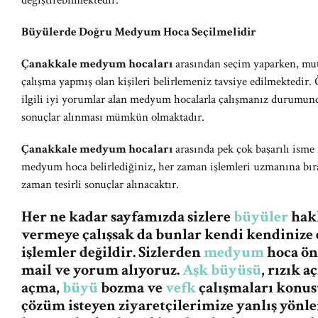
değiştirebilmektedir.
Büyülerde Doğru Medyum Hoca Seçilmelidir
Çanakkale medyum hocaları
arasından seçim yaparken, mut
çalışma yapmış olan kişileri belirlemeniz tavsiye edilmektedir.
ilgili iyi yorumlar alan medyum hocalarla çalışmanız durumunda
sonuçlar alınması mümkün olmaktadır.
Çanakkale medyum hocaları
arasında pek çok başarılı ism
medyum hoca belirlediğiniz, her zaman işlemleri uzmanına bır
zaman tesirli sonuçlar alınacaktır.
Her ne kadar sayfamızda sizlere
büyüler
hakk
vermeye çalışsak da bunlar kendi kendinize 
işlemler değildir. Sizlerden
medyum
hoca ön
mail ve yorum alıyoruz.
Aşk büyüsü
, rızık 
açma,
büyü
bozma ve
vefk
çalışmaları konus
çözüm isteyen ziyaretçilerimize yanlış yön