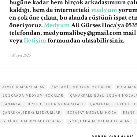
bugüne kadar hem birçok arkadaşımızın ça
kaldığı, hem de internetteki
medyum
yorum 
en çok öne çıkan, bu alanda rüştünü ispat et
öneriyoruz.
Medyum
Ali Gürses Hoca’ya 0535
telefondan,
medyumalibey@gmail.com
mail
veya
İletişim
formundan ulaşabilirsiniz.
7 Mayıs 2025
AYVACIK MEDYUMLAR
BAYRAMIÇ MEDYUM HOCALAR
BIGA ME
BOZCAADA MEDYUM HOCALAR
ÇANAKKALE BÜYÜ BOZAN HOCAL
ÇANAKKALE BÜYÜCÜ HOCA NUMARALARI
ÇANAKKALE BÜYÜCÜ H
ÇANAKKALEDEKI MEDYUMLAR
ECEABAT MEDYUM HOCA
EZINE
GELIBOLU MEDYUM HOCALAR
GÖKÇEADA MEDYUM HOCALAR
YORUM YAPILMAMIŞ