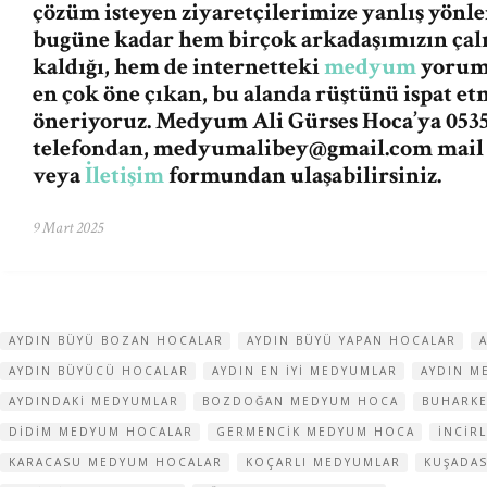
çözüm isteyen ziyaretçilerimize yanlış yön
bugüne kadar hem birçok arkadaşımızın ça
kaldığı, hem de internetteki
medyum
yorum 
en çok öne çıkan, bu alanda rüştünü ispat e
öneriyoruz. Medyum Ali Gürses Hoca’ya 0535
telefondan,
medyumalibey@gmail.com
mail
veya
İletişim
formundan ulaşabilirsiniz.
9 Mart 2025
AYDIN BÜYÜ BOZAN HOCALAR
AYDIN BÜYÜ YAPAN HOCALAR
AYDIN BÜYÜCÜ HOCALAR
AYDIN EN IYI MEDYUMLAR
AYDIN M
AYDINDAKI MEDYUMLAR
BOZDOĞAN MEDYUM HOCA
BUHARK
DIDIM MEDYUM HOCALAR
GERMENCIK MEDYUM HOCA
INCIR
KARACASU MEDYUM HOCALAR
KOÇARLI MEDYUMLAR
KUŞADA