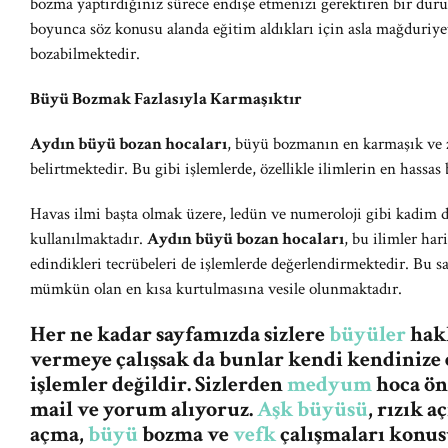
bozma yaptırdığınız sürece endişe etmenizi gerektiren bir duru
boyunca söz konusu alanda eğitim aldıkları için asla mağduriy
bozabilmektedir.
Büyü Bozmak Fazlasıyla Karmaşıktır
Aydın büyü bozan hocaları
, büyü bozmanın en karmaşık ve z
belirtmektedir. Bu gibi işlemlerde, özellikle ilimlerin en hassas 
Havas ilmi başta olmak üzere, ledün ve numeroloji gibi kadim 
kullanılmaktadır.
Aydın büyü bozan hocaları
, bu ilimler har
edindikleri tecrübeleri de işlemlerde değerlendirmektedir. Bu s
mümkün olan en kısa kurtulmasına vesile olunmaktadır.
Her ne kadar sayfamızda sizlere
büyüler
hakk
vermeye çalışsak da bunlar kendi kendinize 
işlemler değildir. Sizlerden
medyum
hoca ön
mail ve yorum alıyoruz.
Aşk büyüsü
, rızık 
açma,
büyü
bozma ve
vefk
çalışmaları konus