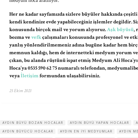
medyum hoca aratılıyor.
Her ne kadar sayfamızda sizlere büyüler hakkında çeşitli
kendi kendinize evde yapabileceğiniz işlemler değildir. 
konusunda birçok mail ve yorum alıyoruz.
Aşk büyüsü
,
bozma ve
vefk
çalışmaları konusunda profesyonel ve etki
yanlış yönlendirilmemeniz adına bugüne kadar hem birç
memnun kaldığı, hem de internetteki medyum yorum ve şi
çıkan, bu alanda rüştünü ispat etmiş Medyum Ali Hoca’y
Hoca’ya 0535 590 62 75 numaralı telefondan,
medyumalib
veya
İletişim
formundan ulaşabilirsiniz.
25 Ekim 2021
AYDIN BÜYÜ BOZAN HOCALAR
AYDIN BÜYÜ YAPAN HOCALAR
AYDIN BÜYÜCÜ HOCALAR
AYDIN EN IYI MEDYUMLAR
AYDIN M