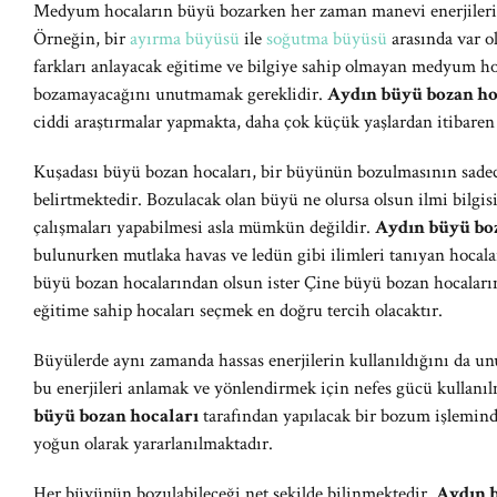
Medyum hocaların büyü bozarken her zaman manevi enerjileri 
Örneğin, bir
ayırma büyüsü
ile
soğutma büyüsü
arasında var o
farkları anlayacak eğitime ve bilgiye sahip olmayan medyum ho
bozamayacağını unutmamak gereklidir.
Aydın büyü bozan ho
ciddi araştırmalar yapmakta, daha çok küçük yaşlardan itibaren
Kuşadası büyü bozan hocaları, bir büyünün bozulmasının sad
belirtmektedir. Bozulacak olan büyü ne olursa olsun ilmi bilgi
çalışmaları yapabilmesi asla mümkün değildir.
Aydın büyü bo
bulunurken mutlaka havas ve ledün gibi ilimleri tanıyan hocalar
büyü bozan hocalarından olsun ister Çine büyü bozan hocaları
eğitime sahip hocaları seçmek en doğru tercih olacaktır.
Büyülerde aynı zamanda hassas enerjilerin kullanıldığını da u
bu enerjileri anlamak ve yönlendirmek için nefes gücü kullanıl
büyü bozan hocaları
tarafından yapılacak bir bozum işlemi
yoğun olarak yararlanılmaktadır.
Her büyünün bozulabileceği net şekilde bilinmektedir.
Aydın 