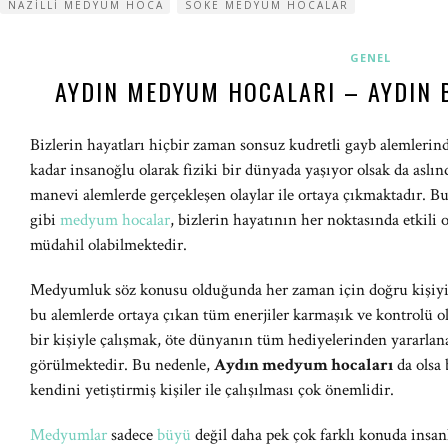
NAZILLI MEDYUM HOCA
SÖKE MEDYUM HOCALAR
GENEL
AYDIN MEDYUM HOCALARI – AYDIN
Bizlerin hayatları hiçbir zaman sonsuz kudretli gayb alemleri
kadar insanoğlu olarak fiziki bir dünyada yaşıyor olsak da aslı
manevi alemlerde gerçekleşen olaylar ile ortaya çıkmaktadır. B
gibi
medyum hocalar
, bizlerin hayatının her noktasında etkili o
müdahil olabilmektedir.
Medyumluk söz konusu olduğunda her zaman için doğru kişiyi 
bu alemlerde ortaya çıkan tüm enerjiler karmaşık ve kontrolü ol
bir kişiyle çalışmak, öte dünyanın tüm hediyelerinden yararlan
görülmektedir. Bu nedenle,
Aydın medyum hocaları
da olsa
kendini yetiştirmiş kişiler ile çalışılması çok önemlidir.
Medyumlar
sadece
büyü
değil daha pek çok farklı konuda insan