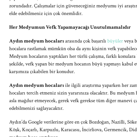
zorundadır. Çalışmalar için güveneceğiniz medyumu iyi araştır
elde edebilmeniz için çok önemlidir.
Her Medyumun Vefk Yapamayacağı Unutulmamalıdır
Aydın medyum hocaları
arasında çok başarılı
büyüler
veya b
hocalara rastlamak mümkün olsa da aynı kişinin vefk yapabilec
Medyum hocaların yaptıkları her türlü çalışma, farklı konulara 
şekilde, vefk yapan bir medyum hocanın büyü yapmayı kabul e
karşımıza çıkabilen bir konudur.
Aydın medyum hocaları
ile ilgili araştırma yaparken her z
hocaları tercih etmeniz sizin yararınıza olacaktır. Bu medyum h
asla mağdur etmeyecek, gerek vefk gerekse tüm diğer manevi çal
edebilmenizi sağlayacaktır.
Aydın’da Google verilerine göre en çok Bozdoğan, Nazilli, Söke
Köşk, Koçarlı, Karpuzlu, Karacasu, İncirliova, Germencik, Did