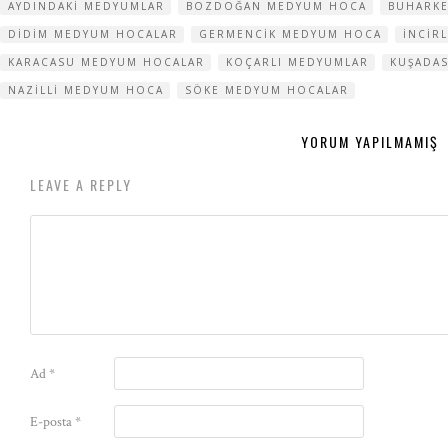
AYDINDAKI MEDYUMLAR
BOZDOĞAN MEDYUM HOCA
BUHARK
DIDIM MEDYUM HOCALAR
GERMENCIK MEDYUM HOCA
INCIR
KARACASU MEDYUM HOCALAR
KOÇARLI MEDYUMLAR
KUŞADA
NAZILLI MEDYUM HOCA
SÖKE MEDYUM HOCALAR
YORUM YAPILMAMIŞ
LEAVE A REPLY
Ad
*
E-posta
*