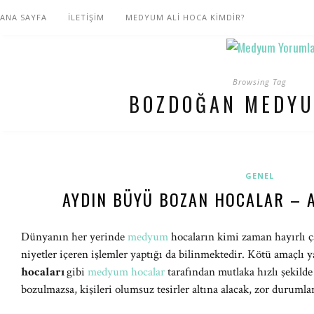
ANA SAYFA
İLETİŞİM
MEDYUM ALİ HOCA KİMDİR?
Browsing Tag
BOZDOĞAN MEDY
GENEL
AYDIN BÜYÜ BOZAN HOCALAR – 
Dünyanın her yerinde
medyum
hocaların kimi zaman hayırlı 
niyetler içeren işlemler yaptığı da bilinmektedir. Kötü amaçlı y
hocaları
gibi
medyum hocalar
tarafından mutlaka hızlı şekilde
bozulmazsa, kişileri olumsuz tesirler altına alacak, zor durumla