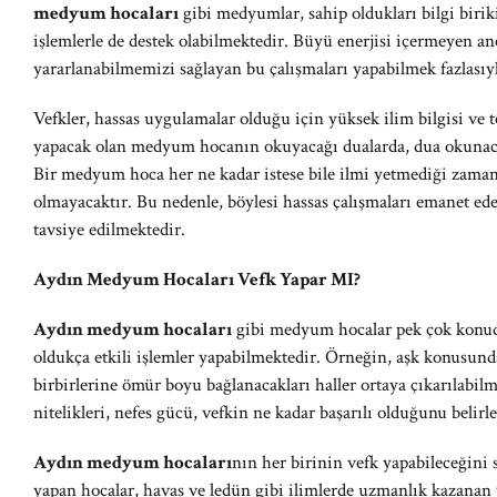
medyum hocaları
gibi medyumlar, sahip oldukları bilgi birik
işlemlerle de destek olabilmektedir. Büyü enerjisi içermeyen a
yararlanabilmemizi sağlayan bu çalışmaları yapabilmek fazlasıy
Vefkler, hassas uygulamalar olduğu için yüksek ilim bilgisi ve t
yapacak olan medyum hocanın okuyacağı dualarda, dua okunaca
Bir medyum hoca her ne kadar istese bile ilmi yetmediği zam
olmayacaktır. Bu nedenle, böylesi hassas çalışmaları emanet ede
tavsiye edilmektedir.
Aydın Medyum Hocaları Vefk Yapar MI?
Aydın medyum hocaları
gibi medyum hocalar pek çok konuda
oldukça etkili işlemler yapabilmektedir. Örneğin, aşk konusunda 
birbirlerine ömür boyu bağlanacakları haller ortaya çıkarılabil
nitelikleri, nefes gücü, vefkin ne kadar başarılı olduğunu belir
Aydın medyum hocaları
nın her birinin vefk yapabileceğini
yapan hocalar, havas ve ledün gibi ilimlerde uzmanlık kazanan v