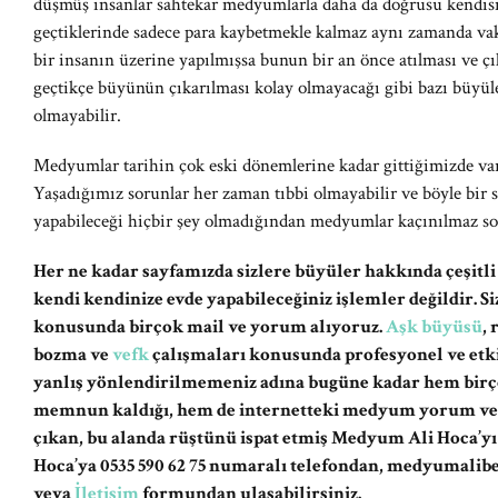
düşmüş insanlar sahtekar medyumlarla daha da doğrusu kendisi
geçtiklerinde sadece para kaybetmekle kalmaz aynı zamanda vak
bir insanın üzerine yapılmışsa bunun bir an önce atılması ve ç
geçtikçe büyünün çıkarılması kolay olmayacağı gibi bazı büyü
olmayabilir.
Medyumlar tarihin çok eski dönemlerine kadar gittiğimizde var
Yaşadığımız sorunlar her zaman tıbbi olmayabilir ve böyle bir s
yapabileceği hiçbir şey olmadığından medyumlar kaçınılmaz so
Her ne kadar sayfamızda sizlere büyüler hakkında çeşitli
kendi kendinize evde yapabileceğiniz işlemler değildir. 
konusunda birçok mail ve yorum alıyoruz.
Aşk büyüsü
,
bozma ve
vefk
çalışmaları konusunda profesyonel ve etki
yanlış yönlendirilmemeniz adına bugüne kadar hem birç
memnun kaldığı, hem de internetteki medyum yorum ve şi
çıkan, bu alanda rüştünü ispat etmiş Medyum Ali Hoca’y
Hoca’ya 0535 590 62 75 numaralı telefondan,
medyumalib
veya
İletişim
formundan ulaşabilirsiniz.