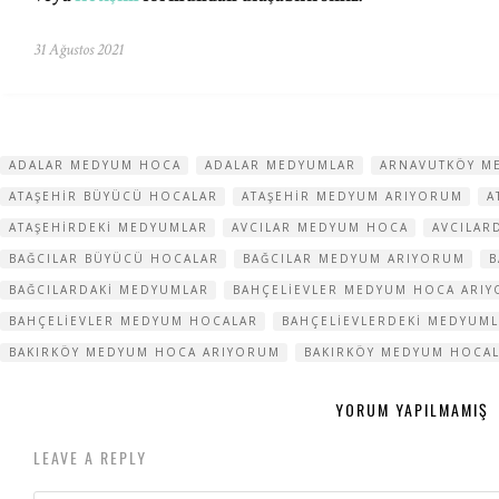
31 Ağustos 2021
ADALAR MEDYUM HOCA
ADALAR MEDYUMLAR
ARNAVUTKÖY M
ATAŞEHIR BÜYÜCÜ HOCALAR
ATAŞEHIR MEDYUM ARIYORUM
A
ATAŞEHIRDEKI MEDYUMLAR
AVCILAR MEDYUM HOCA
AVCILAR
BAĞCILAR BÜYÜCÜ HOCALAR
BAĞCILAR MEDYUM ARIYORUM
B
BAĞCILARDAKI MEDYUMLAR
BAHÇELIEVLER MEDYUM HOCA ARI
BAHÇELIEVLER MEDYUM HOCALAR
BAHÇELIEVLERDEKI MEDYUM
BAKIRKÖY MEDYUM HOCA ARIYORUM
BAKIRKÖY MEDYUM HOCA
YORUM YAPILMAMIŞ
LEAVE A REPLY