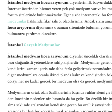
İstanbul medyum hoca arıyorum
diyenlerin ilk başvurdukla
İnternet üzerinden hizmet veren pek çok medyum var ve bu med
forum sitelerinde bulunmaktadır. Eğer sizde internetteki bu for
medyumlar
hakkında fikir sahibi olabilirsiniz. Ancak sizin ama
hoca arıyorum
diyorsanız o zaman sitemizde bulunan yoruml
bulmanıza yardımcı olacaktır.
İstanbul
Gerçek Medyumlar
İstanbul medyum hoca arıyorum
diyenler öncelikli olarak
bazı olağanüstü yeteneklere sahip kişilerdir. Medyumlar genel o
kendilerini zaman içerisinde daha fazla geliştirmek zorundadı
diğer medyumlara oranla ikinci planda kalır ve kendisinden b
dolayı her ne kadar gerçek bir medyum olsa da gerçek medyuml
Medyumların ortak olan özelliklerinin başında ruhlar alemiyle
denilmesinin nedenlerinin başında da bu gelir. Bu özellik bir i
alma şeklinde atalarından kendisine geçen bu özellik sayesind
arasında bir bağ bir köprü kurarak insanların sorunlarını çözmeye