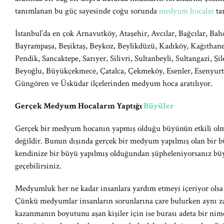
tanımlanan bu güç sayesinde çoğu sorunda
medyum hocalar
ta
İstanbul’da en çok Arnavutköy, Ataşehir, Avcılar, Bağcılar, Bahç
Bayrampaşa, Beşiktaş, Beykoz, Beylikdüzü, Kadıköy, Kağıthan
Pendik, Sancaktepe, Sarıyer, Silivri, Sultanbeyli, Sultangazi, Şi
Beyoğlu, Büyükçekmece, Çatalca, Çekmeköy, Esenler, Esenyurt
Güngören ve Üsküdar ilçelerinden medyum hoca aratılıyor.
Gerçek Medyum Hocaların Yaptığı
Büyüler
Gerçek bir medyum hocanın yapmış olduğu büyünün etkili olm
değildir. Bunun dışında gerçek bir medyum yapılmış olan bir b
kendinize bir büyü yapılmış olduğundan şüpheleniyorsanız büy
geçebilirsiniz.
Medyumluk her ne kadar insanlara yardım etmeyi içeriyor olsa 
Çünkü medyumlar insanların sorunlarına çare bulurken aynı za
kazanmanın boyutunu aşan kişiler için ise burası adeta bir nim