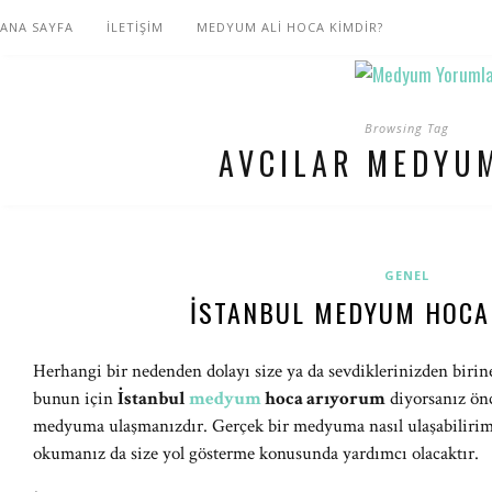
ANA SAYFA
İLETİŞİM
MEDYUM ALİ HOCA KİMDİR?
Browsing Tag
AVCILAR MEDYU
GENEL
İSTANBUL MEDYUM HOCA
Herhangi bir nedenden dolayı size ya da sevdiklerinizden biri
bunun için
İstanbul
medyum
hoca arıyorum
diyorsanız önc
medyuma ulaşmanızdır. Gerçek bir medyuma nasıl ulaşabilirim
okumanız da size yol gösterme konusunda yardımcı olacaktır.