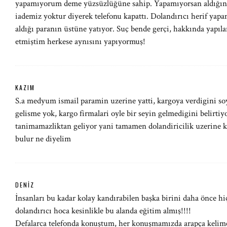
yapamıyorum deme yüzsüzlüğüne sahip. Yapamıyorsan aldığın p
iademiz yoktur diyerek telefonu kapattı. Dolandırıcı herif yap
aldığı paranın üstüne yatıyor. Suç bende gerçi, hakkında yap
etmiştim herkese aynısını yapıyormuş!
KAZIM
S.a medyum ismail paramin uzerine yatti, kargoya verdigini so
gelisme yok, kargo firmalari oyle bir seyin gelmedigini belirt
tanimamazliktan geliyor yani tamamen dolandiricilik uzerine k
bulur ne diyelim
DENIZ
İnsanları bu kadar kolay kandırabilen başka birini daha önc
dolandırıcı hoca kesinlikle bu alanda eğitim almış!!!!
Defalarca telefonda konuştum, her konuşmamızda arapça kelimel