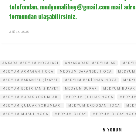
telefondan,
medyumalibey@gmail.com
mail adre
formundan ulaşabilirsiniz.
2 Mart 2020
ANKARA MEDYUM HOCALARI
ANKARADAKI MEDYUMLAR
MEDYU
MEDYUM ARMAĞAN HOCA
MEDYUM BARANSEL HOCA
MEDYUM
MEDYUM BARANSEL ŞIKAYET
MEDYUM BEDIRHAN HOCA
MEDY
MEDYUM BEDIRHAN ŞIKAYET
MEDYUM BURAK
MEDYUM BURAK
MEDYUM BURAK YORUMLARI
MEDYUM ÇULUAK HOCA
MEDYUM
MEDYUM ÇULUAK YORUMLARI
MEDYUM ERDOĞAN HOCA
MED
MEDYUM MUSUL HOCA
MEDYUM OLCAY
MEDYUM OLCAY HOC
5 YORUM