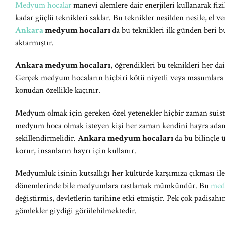
Medyum hocalar
manevi alemlere dair enerjileri kullanarak fizi
kadar güçlü teknikleri saklar. Bu teknikler nesilden nesile, el v
Ankara
medyum hocaları
da bu teknikleri ilk günden beri b
aktarmıştır.
Ankara medyum hocaları
, öğrendikleri bu teknikleri her d
Gerçek medyum hocaların hiçbiri kötü niyetli veya masumlara 
konudan özellikle kaçınır.
Medyum olmak için gereken özel yetenekler hiçbir zaman suist
medyum hoca olmak isteyen kişi her zaman kendini hayra adama
şekillendirmelidir.
Ankara medyum hocaları
da bu bilinçle 
korur, insanların hayrı için kullanır.
Medyumluk işinin kutsallığı her kültürde karşımıza çıkması ile n
dönemlerinde bile medyumlara rastlamak mümkündür. Bu
med
değiştirmiş, devletlerin tarihine etki etmiştir. Pek çok padişahı
gömlekler giydiği görülebilmektedir.