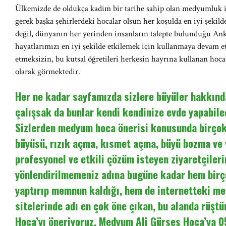
Ülkemizde de oldukça kadim bir tarihe sahip olan medyumluk 
gerek başka şehirlerdeki hocalar olsun her koşulda en iyi şekil
değil, dünyanın her yerinden insanların talepte bulunduğu An
hayatlarımızı en iyi şekilde etkilemek için kullanmaya devam 
etmeksizin, bu kutsal öğretileri herkesin hayrına kullanan hocal
olarak görmektedir.
Her ne kadar sayfamızda sizlere büyüler hakkında
çalışsak da bunlar kendi kendinize evde yapabilec
Sizlerden medyum hoca önerisi konusunda birçok 
büyüsü, rızık açma, kısmet açma, büyü bozma ve
profesyonel ve etkili çözüm isteyen ziyaretçileri
yönlendirilmemeniz adına bugüne kadar hem birç
yaptırıp memnun kaldığı, hem de internetteki m
sitelerinde adı en çok öne çıkan, bu alanda rüşt
Hoca’yı öneriyoruz. Medyum Ali Gürses Hoca’ya 